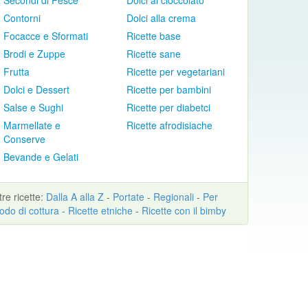
Secondi di Pesce
Dolci al cioccolato
Contorni
Dolci alla crema
Focacce e Sformati
Ricette base
Brodi e Zuppe
Ricette sane
Frutta
Ricette per vegetariani
Dolci e Dessert
Ricette per bambini
Salse e Sughi
Ricette per diabetci
Marmellate e
Ricette afrodisiache
Conserve
Bevande e Gelati
ltre
ricette
:
Dalla A alla Z
-
Portate
-
Regionali
-
Per
odo di cottura
-
Ricette etniche
-
Ricette con il bimby