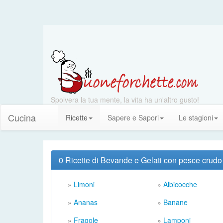
Spolvera la tua mente, la vita ha un'altro gusto!
Cucina
Ricette
Sapere e Sapori
Le stagioni
0 Ricette di Bevande e Gelati con pesce crudo
»
Limoni
»
Albicocche
»
Ananas
»
Banane
»
Fragole
»
Lamponi