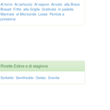
Al forno
Al cartoccio
Al vapore
Arrosto
alla Brace
Brasati
Fritte
alla Griglia
Gratinate
In padella
Marinate
al Microonde
Lesse
Pentola a
pressione
Ricette Estive e di stagione
Sorbetto
Semifreddo
Gelato
Granita