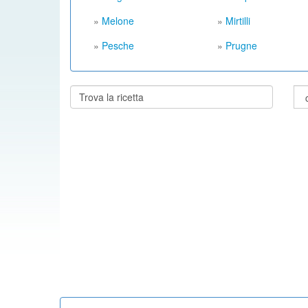
»
Melone
»
Mirtilli
»
Pesche
»
Prugne
Cerca