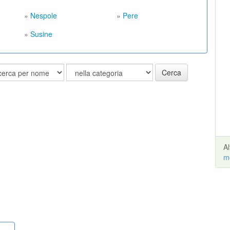
»
Nespole
»
Pere
»
Susine
Cerca
A
m