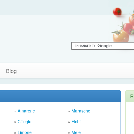
Blog
R
»
Amarene
»
Marasche
»
Ciliegie
»
Fichi
»
Limone
»
Mele