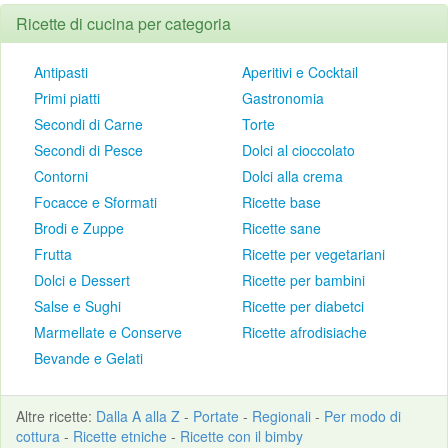
Ricette di cucina per categoria
Antipasti
Aperitivi e Cocktail
Primi piatti
Gastronomia
Secondi di Carne
Torte
Secondi di Pesce
Dolci al cioccolato
Contorni
Dolci alla crema
Focacce e Sformati
Ricette base
Brodi e Zuppe
Ricette sane
Frutta
Ricette per vegetariani
Dolci e Dessert
Ricette per bambini
Salse e Sughi
Ricette per diabetci
Marmellate e Conserve
Ricette afrodisiache
Bevande e Gelati
Altre
ricette
:
Dalla A alla Z
-
Portate
-
Regionali
-
Per modo di
cottura
-
Ricette etniche
-
Ricette con il bimby