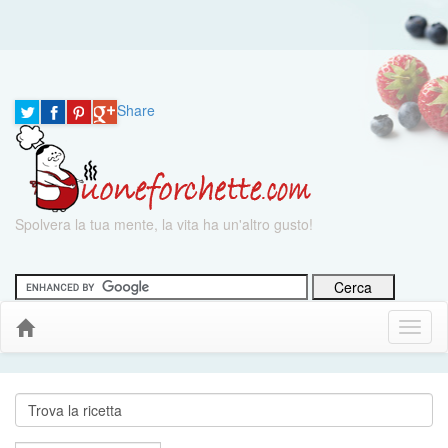
Share
Spolvera la tua mente, la vita ha un'altro gusto!
Menu
Down
Cerca