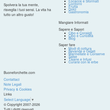
Focacce e Sformati
Contorni
Spolvera la tua mente,
Frutta
Dolci
risveglia i tuoi sensi. La vita ha
Gastronomia
tutto un altro gusto!
Mangiare Informati
Sapere e Sapori
Cibo e Consigli
Cibo e Curiosità
Blog
Saper fare
Modi di cottura
Bevande e Gelati
Marmellate e Conserve
Salse
Tisane e Infusi
Curarsi con le erbe
Buoneforchette.com
Contattaci
Note Legali
Privacy & Cookies
Links
Select Language
▼
© Copyright 2007-2026
Tutti i diritti riservati