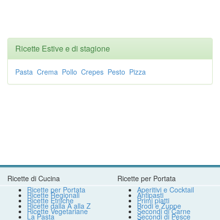
Ricette Estive e di stagione
Pasta
Crema
Pollo
Crepes
Pesto
Pizza
Ricette di Cucina
Ricette per Portata
Ricette per Portata
Aperitivi e Cocktail
Ricette Regionali
Antipasti
Ricette Etniche
Primi piatti
Ricette dalla A alla Z
Brodi e Zuppe
Ricette Vegetariane
Secondi di Carne
La Pasta
Secondi di Pesce