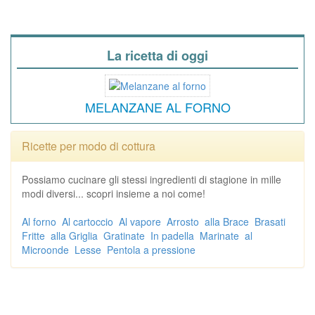
La ricetta di oggi
MELANZANE AL FORNO
Ricette per modo di cottura
Possiamo cucinare gli stessi ingredienti di stagione in mille
modi diversi... scopri insieme a noi come!
Al forno
Al cartoccio
Al vapore
Arrosto
alla Brace
Brasati
Fritte
alla Griglia
Gratinate
In padella
Marinate
al
Microonde
Lesse
Pentola a pressione