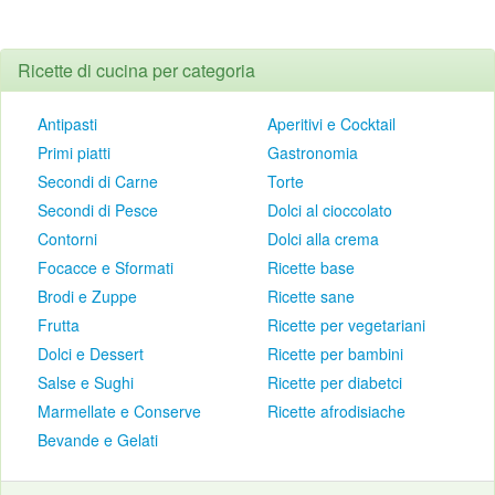
Ricette di cucina per categoria
Antipasti
Aperitivi e Cocktail
Primi piatti
Gastronomia
Secondi di Carne
Torte
Secondi di Pesce
Dolci al cioccolato
Contorni
Dolci alla crema
Focacce e Sformati
Ricette base
Brodi e Zuppe
Ricette sane
Frutta
Ricette per vegetariani
Dolci e Dessert
Ricette per bambini
Salse e Sughi
Ricette per diabetci
Marmellate e Conserve
Ricette afrodisiache
Bevande e Gelati