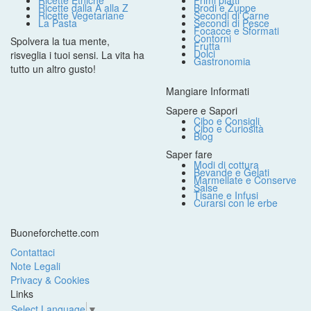
Ricette Etniche
Primi piatti
Ricette dalla A alla Z
Brodi e Zuppe
Ricette Vegetariane
Secondi di Carne
La Pasta
Secondi di Pesce
Focacce e Sformati
Contorni
Spolvera la tua mente,
Frutta
Dolci
risveglia i tuoi sensi. La vita ha
Gastronomia
tutto un altro gusto!
Mangiare Informati
Sapere e Sapori
Cibo e Consigli
Cibo e Curiosità
Blog
Saper fare
Modi di cottura
Bevande e Gelati
Marmellate e Conserve
Salse
Tisane e Infusi
Curarsi con le erbe
Buoneforchette.com
Contattaci
Note Legali
Privacy & Cookies
Links
Select Language
▼