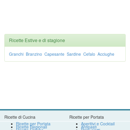
Ricette Estive e di stagione
Granchi
Branzino
Capesante
Sardine
Cefalo
Acciughe
Ricette di Cucina
Ricette per Portata
Ricette per Portata
Aperitivi e Cocktail
Ricette Regionali
Antipasti