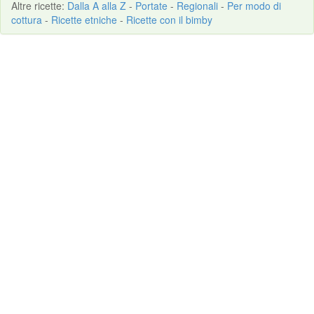
Altre
ricette
:
Dalla A alla Z
-
Portate
-
Regionali
-
Per modo di
cottura
-
Ricette etniche
-
Ricette con il bimby