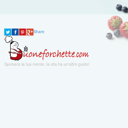
Share
Spolvera la tua mente, la vita ha un'altro gusto!