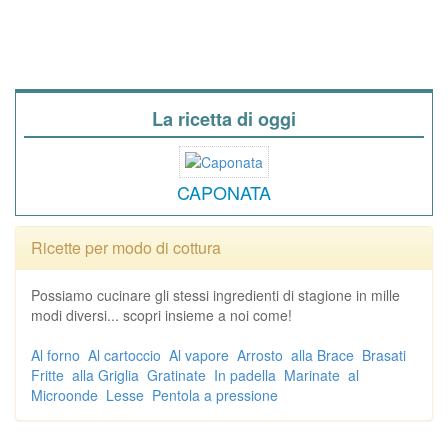
La ricetta di oggi
CAPONATA
Ricette per modo di cottura
Possiamo cucinare gli stessi ingredienti di stagione in mille
modi diversi... scopri insieme a noi come!
Al forno
Al cartoccio
Al vapore
Arrosto
alla Brace
Brasati
Fritte
alla Griglia
Gratinate
In padella
Marinate
al
Microonde
Lesse
Pentola a pressione