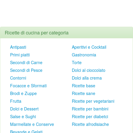
Ricette di cucina per categoria
Antipasti
Aperitivi e Cocktail
Primi piatti
Gastronomia
Secondi di Carne
Torte
Secondi di Pesce
Dolci al cioccolato
Contorni
Dolci alla crema
Focacce e Sformati
Ricette base
Brodi e Zuppe
Ricette sane
Frutta
Ricette per vegetariani
Dolci e Dessert
Ricette per bambini
Salse e Sughi
Ricette per diabetci
Marmellate e Conserve
Ricette afrodisiache
Bevande e Gelati