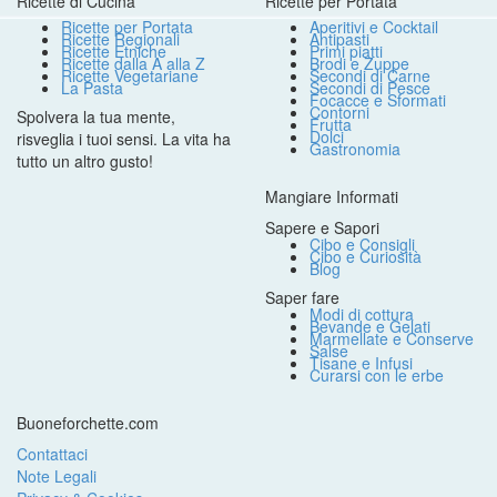
Ricette di Cucina
Ricette per Portata
Ricette per Portata
Aperitivi e Cocktail
Ricette Regionali
Antipasti
Ricette Etniche
Primi piatti
Ricette dalla A alla Z
Brodi e Zuppe
Ricette Vegetariane
Secondi di Carne
La Pasta
Secondi di Pesce
Focacce e Sformati
Contorni
Spolvera la tua mente,
Frutta
Dolci
risveglia i tuoi sensi. La vita ha
Gastronomia
tutto un altro gusto!
Mangiare Informati
Sapere e Sapori
Cibo e Consigli
Cibo e Curiosità
Blog
Saper fare
Modi di cottura
Bevande e Gelati
Marmellate e Conserve
Salse
Tisane e Infusi
Curarsi con le erbe
Buoneforchette.com
Contattaci
Note Legali