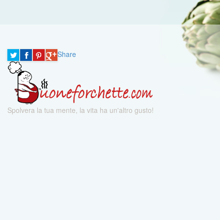
Share
Spolvera la tua mente, la vita ha un'altro gusto!