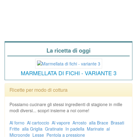
La ricetta di oggi
MARMELLATA DI FICHI - VARIANTE 3
Ricette per modo di cottura
Possiamo cucinare gli stessi ingredienti di stagione in mille
modi diversi... scopri insieme a noi come!
Al forno
Al cartoccio
Al vapore
Arrosto
alla Brace
Brasati
Fritte
alla Griglia
Gratinate
In padella
Marinate
al
Microonde
Lesse
Pentola a pressione