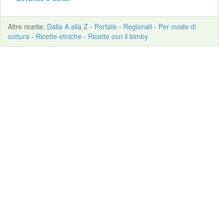
Altre
ricette
:
Dalla A alla Z
-
Portate
-
Regionali
-
Per modo di
cottura
-
Ricette etniche
-
Ricette con il bimby