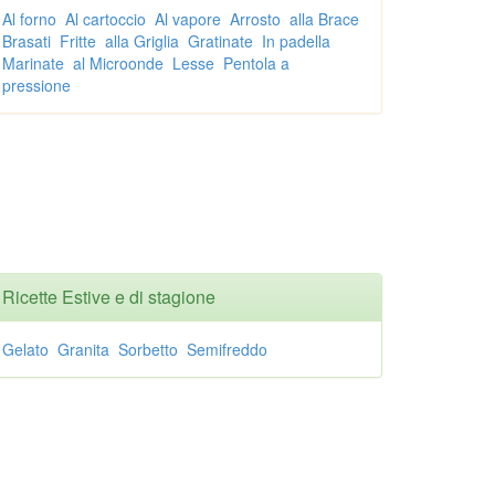
Al forno
Al cartoccio
Al vapore
Arrosto
alla Brace
Brasati
Fritte
alla Griglia
Gratinate
In padella
Marinate
al Microonde
Lesse
Pentola a
pressione
Ricette Estive e di stagione
Gelato
Granita
Sorbetto
Semifreddo