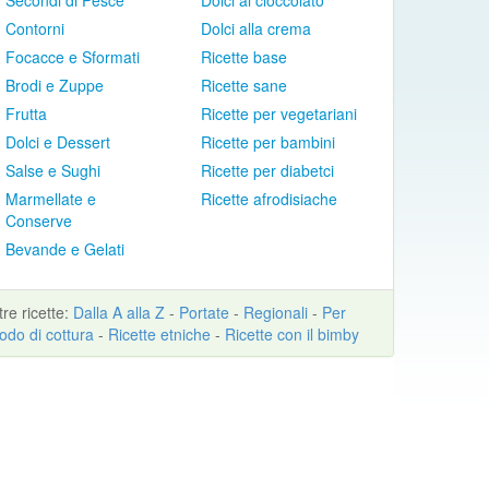
Secondi di Pesce
Dolci al cioccolato
Contorni
Dolci alla crema
Focacce e Sformati
Ricette base
Brodi e Zuppe
Ricette sane
Frutta
Ricette per vegetariani
Dolci e Dessert
Ricette per bambini
Salse e Sughi
Ricette per diabetci
Marmellate e
Ricette afrodisiache
Conserve
Bevande e Gelati
ltre
ricette
:
Dalla A alla Z
-
Portate
-
Regionali
-
Per
odo di cottura
-
Ricette etniche
-
Ricette con il bimby