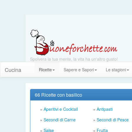
Spolvera la tua mente, la vita ha un'altro gusto!
Cucina
Ricette
Sapere e Sapori
Le stagioni
66 Ricette con basilico
»
Aperitivi e Cocktail
»
Antipasti
»
Secondi di Carne
»
Secondi di Pesce
»
Salse
»
Frutta