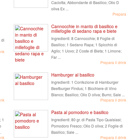
Caciotta; Abbondante di Basilico; Olio D
oliva Ex ...
Prepara
Cannocchie in manto di basilico e
millefoglie di sedano rapa e biete
Ingredienti:
8 Cannocchie; 8 Foglie di
 di
Basilico; 1 Sedano Rapa; 1 Spicchio di
Aglio; 1 Uovo; 2 Coste di Bieta; 1 Limone;
ink
Far ...
Prepara il drink
Hamburger al basilico
Ingredienti:
1 Confezione di Hamburger
Beefburger Findus; 1 Bicchiere di Vino
Bianco; Basilico; Olio D oliva; Burro; Sale ...
ink
Prepara il drink
Pasta al pomodoro e basilico
; 1
Ingredienti:
80 gr. di Pasta Tipo Qualsiasi;
o
Pomodoro Fresco; Olio D oliva; 2 Foglie di
.
Basilico; Sale ...
ink
Prepara il drink