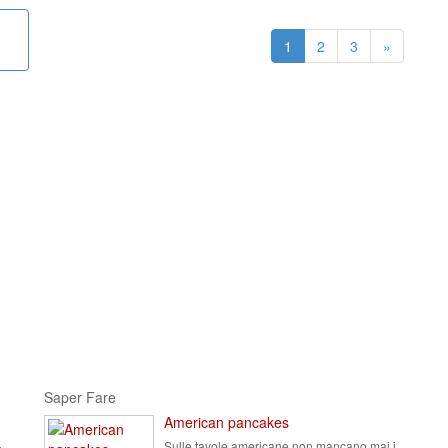
1
2
3
»
Saper Fare
American pancakes
Sulle tavole americane non mancano mai i