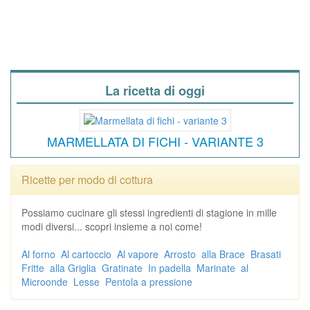
La ricetta di oggi
MARMELLATA DI FICHI - VARIANTE 3
Ricette per modo di cottura
Possiamo cucinare gli stessi ingredienti di stagione in mille
modi diversi... scopri insieme a noi come!
Al forno
Al cartoccio
Al vapore
Arrosto
alla Brace
Brasati
Fritte
alla Griglia
Gratinate
In padella
Marinate
al
Microonde
Lesse
Pentola a pressione