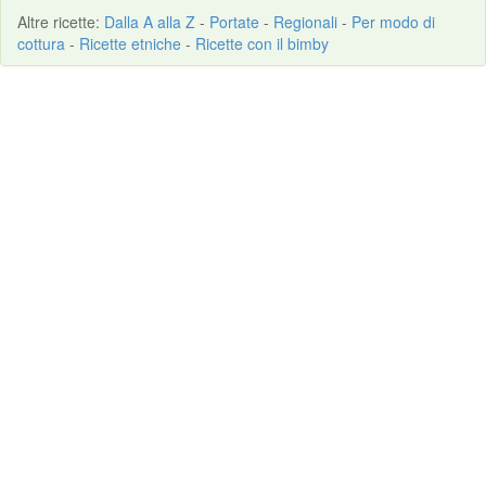
Altre
ricette
:
Dalla A alla Z
-
Portate
-
Regionali
-
Per modo di
cottura
-
Ricette etniche
-
Ricette con il bimby