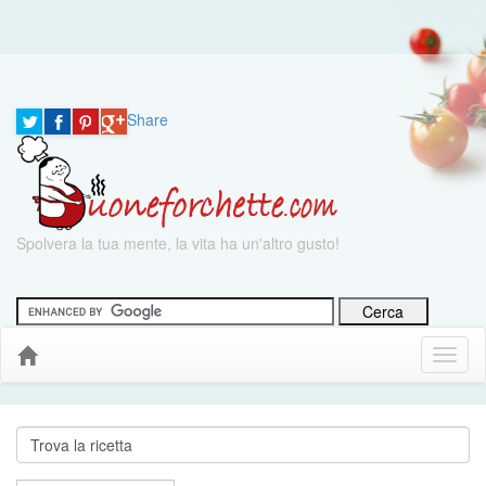
Share
Spolvera la tua mente, la vita ha un'altro gusto!
Menu
Down
Cerca