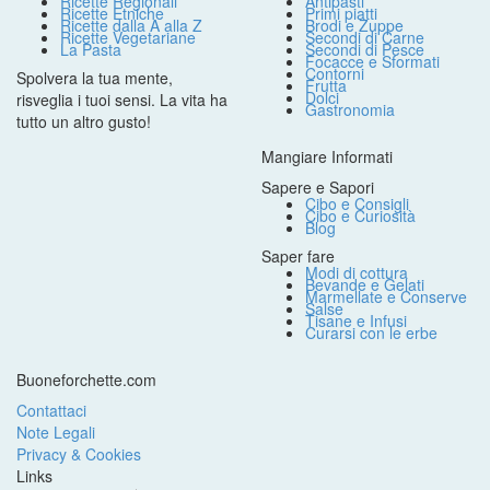
Ricette Regionali
Antipasti
Ricette Etniche
Primi piatti
Ricette dalla A alla Z
Brodi e Zuppe
Ricette Vegetariane
Secondi di Carne
La Pasta
Secondi di Pesce
Focacce e Sformati
Contorni
Spolvera la tua mente,
Frutta
Dolci
risveglia i tuoi sensi. La vita ha
Gastronomia
tutto un altro gusto!
Mangiare Informati
Sapere e Sapori
Cibo e Consigli
Cibo e Curiosità
Blog
Saper fare
Modi di cottura
Bevande e Gelati
Marmellate e Conserve
Salse
Tisane e Infusi
Curarsi con le erbe
Buoneforchette.com
Contattaci
Note Legali
Privacy & Cookies
Links