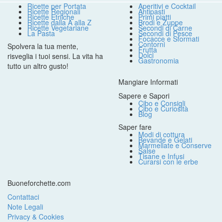
Ricette per Portata
Aperitivi e Cocktail
Ricette Regionali
Antipasti
Ricette Etniche
Primi piatti
Ricette dalla A alla Z
Brodi e Zuppe
Ricette Vegetariane
Secondi di Carne
La Pasta
Secondi di Pesce
Focacce e Sformati
Contorni
Spolvera la tua mente,
Frutta
Dolci
risveglia i tuoi sensi. La vita ha
Gastronomia
tutto un altro gusto!
Mangiare Informati
Sapere e Sapori
Cibo e Consigli
Cibo e Curiosità
Blog
Saper fare
Modi di cottura
Bevande e Gelati
Marmellate e Conserve
Salse
Tisane e Infusi
Curarsi con le erbe
Buoneforchette.com
Contattaci
Note Legali
Privacy & Cookies