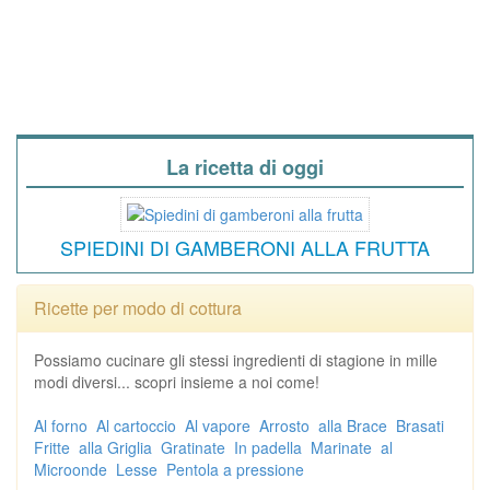
La ricetta di oggi
SPIEDINI DI GAMBERONI ALLA FRUTTA
Ricette per modo di cottura
Possiamo cucinare gli stessi ingredienti di stagione in mille
modi diversi... scopri insieme a noi come!
Al forno
Al cartoccio
Al vapore
Arrosto
alla Brace
Brasati
Fritte
alla Griglia
Gratinate
In padella
Marinate
al
Microonde
Lesse
Pentola a pressione