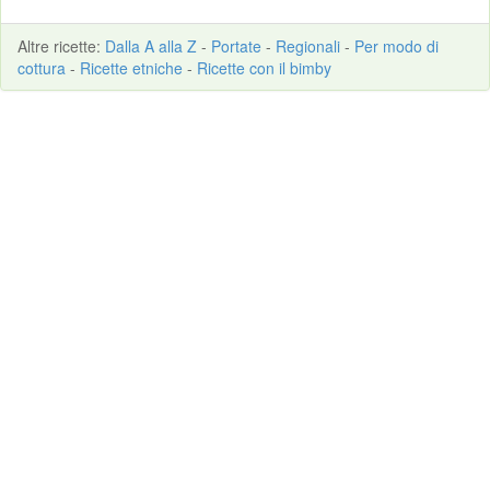
Altre
ricette
:
Dalla A alla Z
-
Portate
-
Regionali
-
Per modo di
cottura
-
Ricette etniche
-
Ricette con il bimby