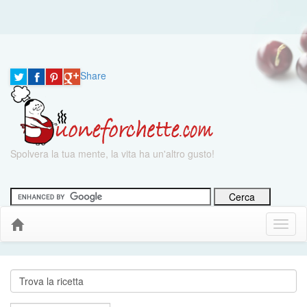
Share
Spolvera la tua mente, la vita ha un'altro gusto!
Menu
Down
Cerca