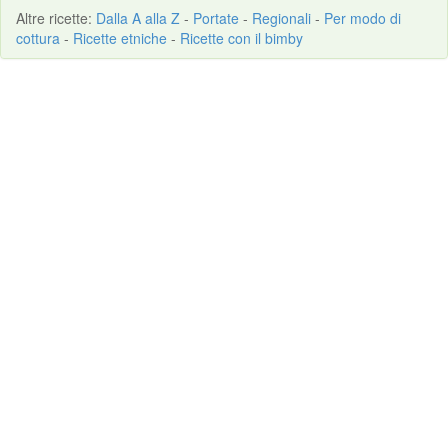
Altre
ricette
:
Dalla A alla Z
-
Portate
-
Regionali
-
Per modo di
cottura
-
Ricette etniche
-
Ricette con il bimby