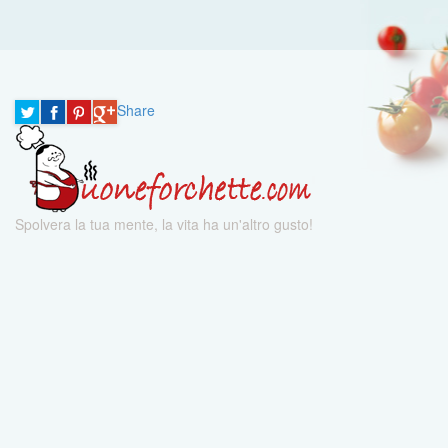
Share
Spolvera la tua mente, la vita ha un'altro gusto!