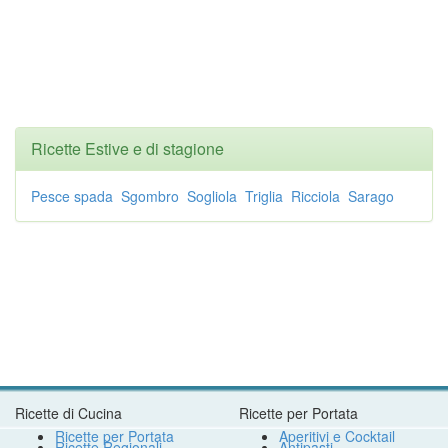
Ricette Estive e di stagione
Pesce spada
Sgombro
Sogliola
Triglia
Ricciola
Sarago
Ricette di Cucina
Ricette per Portata
Ricette per Portata
Aperitivi e Cocktail
Ricette Regionali
Antipasti