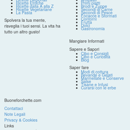
Ricette Etniche
Primi piatti
Ricette dalla A alla Z
Brodi e Zuppe
Ricette Vegetariane
Secondi di Carne
La Pasta
Secondi di Pesce
Focacce e Sformati
Contorni
Spolvera la tua mente,
Frutta
Dolci
risveglia i tuoi sensi. La vita ha
Gastronomia
tutto un altro gusto!
Mangiare Informati
Sapere e Sapori
Cibo e Consigli
Cibo e Curiosità
Blog
Saper fare
Modi di cottura
Bevande e Gelati
Marmellate e Conserve
Salse
Tisane e Infusi
Curarsi con le erbe
Buoneforchette.com
Contattaci
Note Legali
Privacy & Cookies
Links