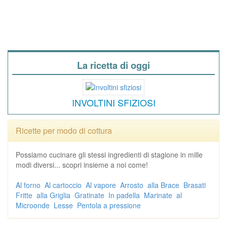
La ricetta di oggi
INVOLTINI SFIZIOSI
Ricette per modo di cottura
Possiamo cucinare gli stessi ingredienti di stagione in mille
modi diversi... scopri insieme a noi come!
Al forno
Al cartoccio
Al vapore
Arrosto
alla Brace
Brasati
Fritte
alla Griglia
Gratinate
In padella
Marinate
al
Microonde
Lesse
Pentola a pressione