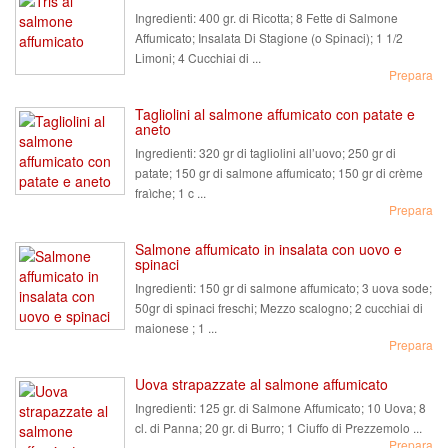
Ingredienti:
400 gr. di Ricotta; 8 Fette di Salmone
Affumicato; Insalata Di Stagione (o Spinaci); 1 1/2
Limoni; 4 Cucchiai di ...
Prepara
Tagliolini al salmone affumicato con patate e
aneto
Ingredienti:
320 gr di tagliolini all’uovo; 250 gr di
patate; 150 gr di salmone affumicato; 150 gr di crème
fraìche; 1 c ...
Prepara
Salmone affumicato in insalata con uovo e
spinaci
Ingredienti:
150 gr di salmone affumicato; 3 uova sode;
50gr di spinaci freschi; Mezzo scalogno; 2 cucchiai di
maionese ; 1 ...
Prepara
Uova strapazzate al salmone affumicato
Ingredienti:
125 gr. di Salmone Affumicato; 10 Uova; 8
cl. di Panna; 20 gr. di Burro; 1 Ciuffo di Prezzemolo ...
Prepara