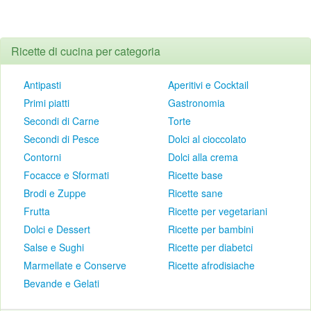
Ricette di cucina per categoria
Antipasti
Aperitivi e Cocktail
Primi piatti
Gastronomia
Secondi di Carne
Torte
Secondi di Pesce
Dolci al cioccolato
Contorni
Dolci alla crema
Focacce e Sformati
Ricette base
Brodi e Zuppe
Ricette sane
Frutta
Ricette per vegetariani
Dolci e Dessert
Ricette per bambini
Salse e Sughi
Ricette per diabetci
Marmellate e Conserve
Ricette afrodisiache
Bevande e Gelati