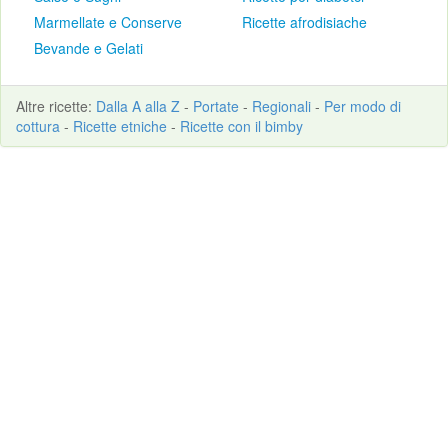
Marmellate e Conserve
Ricette afrodisiache
Bevande e Gelati
Altre
ricette
:
Dalla A alla Z
-
Portate
-
Regionali
-
Per modo di
cottura
-
Ricette etniche
-
Ricette con il bimby