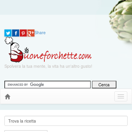
Share
Spolvera la tua mente, la vita ha un'altro gusto!
Menu
Down
Cerca