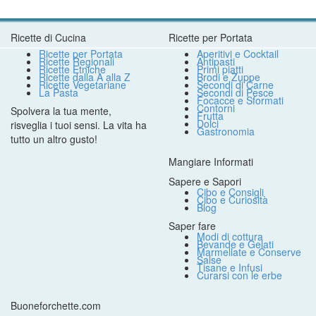
Ricette di Cucina
Ricette per Portata
Ricette per Portata
Aperitivi e Cocktail
Ricette Regionali
Antipasti
Ricette Etniche
Primi piatti
Ricette dalla A alla Z
Brodi e Zuppe
Ricette Vegetariane
Secondi di Carne
La Pasta
Secondi di Pesce
Focacce e Sformati
Contorni
Spolvera la tua mente,
Frutta
Dolci
risveglia i tuoi sensi. La vita ha
Gastronomia
tutto un altro gusto!
Mangiare Informati
Sapere e Sapori
Cibo e Consigli
Cibo e Curiosità
Blog
Saper fare
Modi di cottura
Bevande e Gelati
Marmellate e Conserve
Salse
Tisane e Infusi
Curarsi con le erbe
Buoneforchette.com