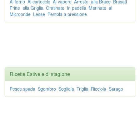
Al forno
Al cartoccio
Al vapore
Arrosto
alla Brace
Brasati
Fritte
alla Griglia
Gratinate
In padella
Marinate
al
Microonde
Lesse
Pentola a pressione
Ricette Estive e di stagione
Pesce spada
Sgombro
Sogliola
Triglia
Ricciola
Sarago