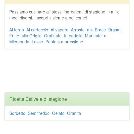
Possiamo cucinare gli stessi ingredienti di stagione in mille
modi diversi... scopri insieme a noi come!
Al forno
Al cartoccio
Al vapore
Arrosto
alla Brace
Brasati
Fritte
alla Griglia
Gratinate
In padella
Marinate
al
Microonde
Lesse
Pentola a pressione
Ricette Estive e di stagione
Sorbetto
Semifreddo
Gelato
Granita