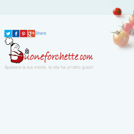
Share
Spolvera la tua mente, la vita ha un'altro gusto!