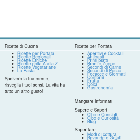
Ricette di Cucina
Ricette per Portata
Ricette per Portata
Aperitivi e Cocktail
Ricette Regionali
Antipasti
Ricette Etniche
Primi piatti
Ricette dalla A alla Z
Brodi e Zuppe
Ricette Vegetariane
Secondi di Carne
La Pasta
Secondi di Pesce
Focacce e Sformati
Contorni
Spolvera la tua mente,
Frutta
Dolci
risveglia i tuoi sensi. La vita ha
Gastronomia
tutto un altro gusto!
Mangiare Informati
Sapere e Sapori
Cibo e Consigli
Cibo e Curiosità
Blog
Saper fare
Modi di cottura
Bevande e Gelati