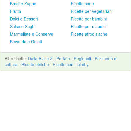
Brodi e Zuppe
Ricette sane
Frutta
Ricette per vegetariani
Dolci e Dessert
Ricette per bambini
Salse e Sughi
Ricette per diabetci
Marmellate e Conserve
Ricette afrodisiache
Bevande e Gelati
Altre
ricette
:
Dalla A alla Z
-
Portate
-
Regionali
-
Per modo di
cottura
-
Ricette etniche
-
Ricette con il bimby