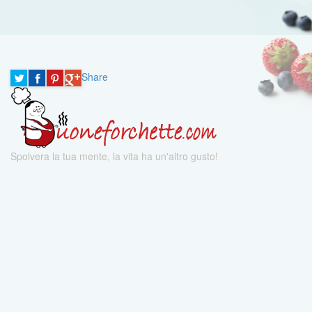
Share
Spolvera la tua mente, la vita ha un'altro gusto!