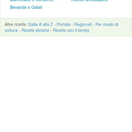
Bevande e Gelati
Altre
ricette
:
Dalla A alla Z
-
Portate
-
Regionali
-
Per modo di
cottura
-
Ricette etniche
-
Ricette con il bimby