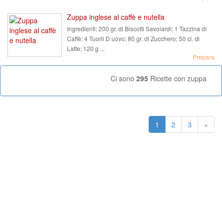
Zuppa inglese al caffè e nutella
Ingredienti:
200 gr. di Biscotti Savoiardi; 1 Tazzina di
Caffè; 4 Tuorli D uovo; 80 gr. di Zucchero; 50 cl. di
Latte; 120 g ...
Prepara
Ci sono
295
Ricette con zuppa
1
2
3
»