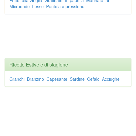
Fritte
alla Griglia
Gratinate
In padella
Marinate
al
Microonde
Lesse
Pentola a pressione
Ricette Estive e di stagione
Granchi
Branzino
Capesante
Sardine
Cefalo
Acciughe