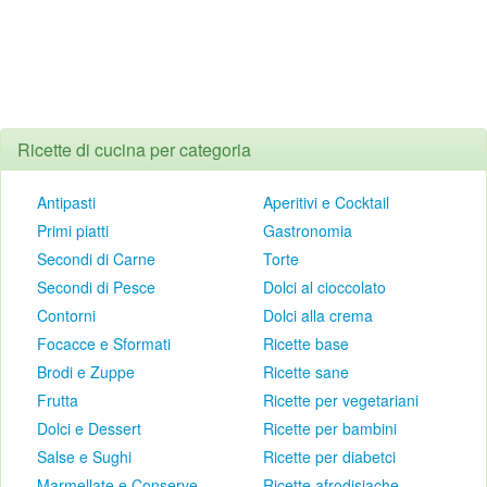
Ricette di cucina per categoria
Antipasti
Aperitivi e Cocktail
Primi piatti
Gastronomia
Secondi di Carne
Torte
Secondi di Pesce
Dolci al cioccolato
Contorni
Dolci alla crema
Focacce e Sformati
Ricette base
Brodi e Zuppe
Ricette sane
Frutta
Ricette per vegetariani
Dolci e Dessert
Ricette per bambini
Salse e Sughi
Ricette per diabetci
Marmellate e Conserve
Ricette afrodisiache