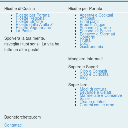
Ricette di Cucina
Ricette per Portata
Ricette per Portata
Aperitivi e Cocktail
Ricette Regionali
Antipasti
Ricette Etniche
Primi piatti
Ricette dalla A alla Z
Brodi e Zuppe
Ricette Vegetariane
Secondi di Carne
La Pasta
Secondi di Pesce
Focacce e Sformati
Contorni
Spolvera la tua mente,
Frutta
Dolci
risveglia i tuoi sensi. La vita ha
Gastronomia
tutto un altro gusto!
Mangiare Informati
Sapere e Sapori
Cibo e Consigli
Cibo e Curiosità
Blog
Saper fare
Modi di cottura
Bevande e Gelati
Marmellate e Conserve
Salse
Tisane e Infusi
Curarsi con le erbe
Buoneforchette.com
Contattaci