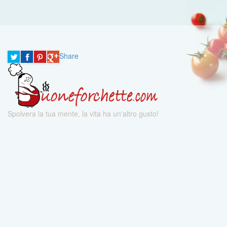
Share
Spolvera la tua mente, la vita ha un'altro gusto!