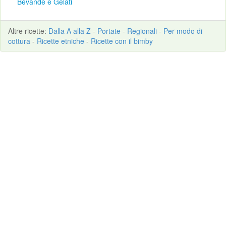
Bevande e Gelati
Altre
ricette
:
Dalla A alla Z
-
Portate
-
Regionali
-
Per modo di
cottura
-
Ricette etniche
-
Ricette con il bimby