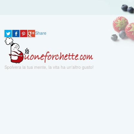
Share
Spolvera la tua mente, la vita ha un'altro gusto!