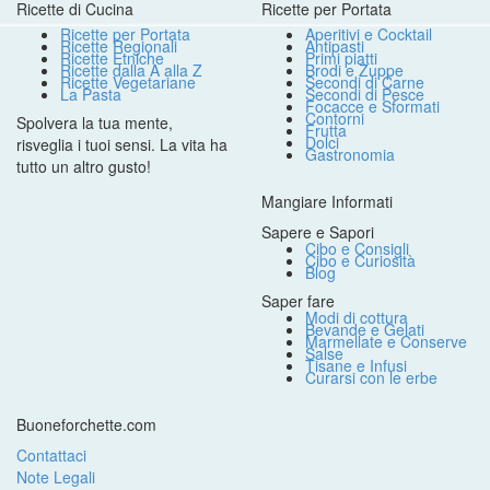
Ricette di Cucina
Ricette per Portata
Ricette per Portata
Aperitivi e Cocktail
Ricette Regionali
Antipasti
Ricette Etniche
Primi piatti
Ricette dalla A alla Z
Brodi e Zuppe
Ricette Vegetariane
Secondi di Carne
La Pasta
Secondi di Pesce
Focacce e Sformati
Contorni
Spolvera la tua mente,
Frutta
Dolci
risveglia i tuoi sensi. La vita ha
Gastronomia
tutto un altro gusto!
Mangiare Informati
Sapere e Sapori
Cibo e Consigli
Cibo e Curiosità
Blog
Saper fare
Modi di cottura
Bevande e Gelati
Marmellate e Conserve
Salse
Tisane e Infusi
Curarsi con le erbe
Buoneforchette.com
Contattaci
Note Legali