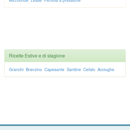
Microonde
Lesse
Pentola a pressione
Ricette Estive e di stagione
Granchi
Branzino
Capesante
Sardine
Cefalo
Acciughe