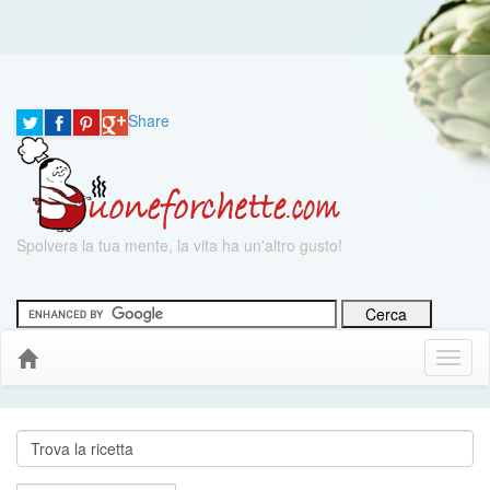
Share
Spolvera la tua mente, la vita ha un'altro gusto!
Menu
Down
Cerca