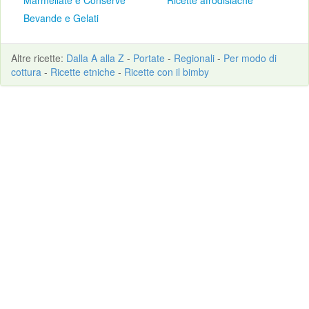
Marmellate e Conserve
Ricette afrodisiache
Bevande e Gelati
Altre
ricette
:
Dalla A alla Z
-
Portate
-
Regionali
-
Per modo di
cottura
-
Ricette etniche
-
Ricette con il bimby