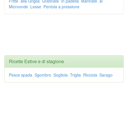
Fritte
alla Griglia
Gratinate
In padella
Marinate
al
Microonde
Lesse
Pentola a pressione
Ricette Estive e di stagione
Pesce spada
Sgombro
Sogliola
Triglia
Ricciola
Sarago