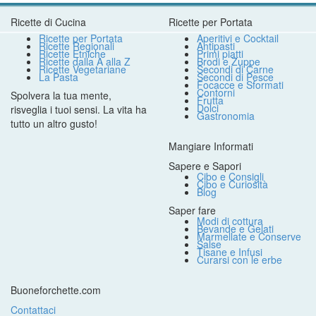
Ricette di Cucina
Ricette per Portata
Ricette per Portata
Aperitivi e Cocktail
Ricette Regionali
Antipasti
Ricette Etniche
Primi piatti
Ricette dalla A alla Z
Brodi e Zuppe
Ricette Vegetariane
Secondi di Carne
La Pasta
Secondi di Pesce
Focacce e Sformati
Contorni
Spolvera la tua mente,
Frutta
Dolci
risveglia i tuoi sensi. La vita ha
Gastronomia
tutto un altro gusto!
Mangiare Informati
Sapere e Sapori
Cibo e Consigli
Cibo e Curiosità
Blog
Saper fare
Modi di cottura
Bevande e Gelati
Marmellate e Conserve
Salse
Tisane e Infusi
Curarsi con le erbe
Buoneforchette.com
Contattaci