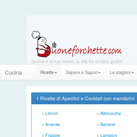
Spolvera la tua mente, la vita ha un'altro gusto!
Cucina
Ricette
Sapere e Sapori
Le stagioni
1 Ricette di Aperitivi e Cocktail con mandarini
»
Limoni
»
Albicocche
»
Ananas
»
Banane
»
Fragole
»
Lamponi