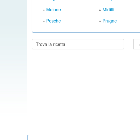
»
Melone
»
Mirtilli
»
Pesche
»
Prugne
Cerca