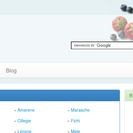
Blog
R
»
Amarene
»
Marasche
»
Ciliegie
»
Fichi
»
Limone
»
Mele