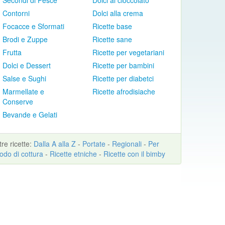
Secondi di Pesce
Dolci al cioccolato
Contorni
Dolci alla crema
Focacce e Sformati
Ricette base
Brodi e Zuppe
Ricette sane
Frutta
Ricette per vegetariani
Dolci e Dessert
Ricette per bambini
Salse e Sughi
Ricette per diabetci
Marmellate e
Ricette afrodisiache
Conserve
Bevande e Gelati
ltre
ricette
:
Dalla A alla Z
-
Portate
-
Regionali
-
Per
odo di cottura
-
Ricette etniche
-
Ricette con il bimby