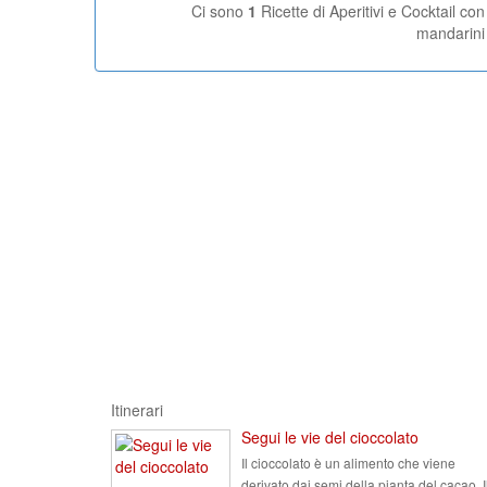
Ci sono
1
Ricette di Aperitivi e Cocktail con
mandarini
Itinerari
Segui le vie del cioccolato
Il cioccolato è un alimento che viene
derivato dai semi della pianta del cacao. I