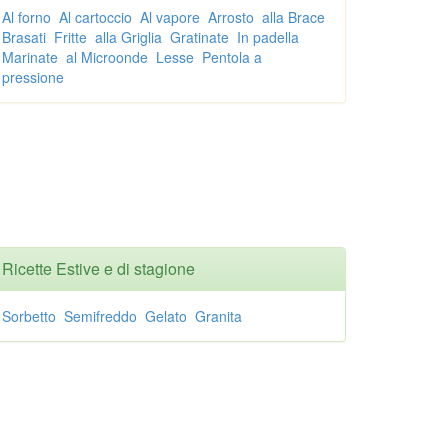
Al forno
Al cartoccio
Al vapore
Arrosto
alla Brace
Brasati
Fritte
alla Griglia
Gratinate
In padella
Marinate
al Microonde
Lesse
Pentola a
pressione
Ricette Estive e di stagione
Sorbetto
Semifreddo
Gelato
Granita