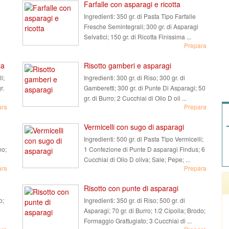
Farfalle con asparagi e ricotta
Ingredienti:
350 gr. di Pasta Tipo Farfalle
Fresche Semintegrali; 300 gr. di Asparagi
Selvatici; 150 gr. di Ricotta Finissima ...
Prepara
la
Risotto gamberi e asparagi
i;
Ingredienti:
300 gr. di Riso; 300 gr. di
r.
Gamberetti; 300 gr. di Punte Di Asparagi; 50
gr. di Burro; 2 Cucchiai di Olio D oli ...
ara
Prepara
Vermicelli con sugo di asparagi
Ingredienti:
500 gr. di Pasta Tipo Vermicelli;
no;
1 Confezione di Punte D asparagi Findus; 6
Cucchiai di Olio D oliva; Sale; Pepe; ...
ara
Prepara
Risotto con punte di asparagi
o;
Ingredienti:
350 gr. di Riso; 500 gr. di
Asparagi; 70 gr. di Burro; 1/2 Cipolla; Brodo;
Formaggio Grattugiato; 3 Cucchiai di ...