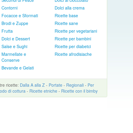
Secondi di Pesce
Dolci al cioccolato
Contorni
Dolci alla crema
Focacce e Sformati
Ricette base
Brodi e Zuppe
Ricette sane
Frutta
Ricette per vegetariani
Dolci e Dessert
Ricette per bambini
Salse e Sughi
Ricette per diabetci
Marmellate e
Ricette afrodisiache
Conserve
Bevande e Gelati
ltre
ricette
:
Dalla A alla Z
-
Portate
-
Regionali
-
Per
odo di cottura
-
Ricette etniche
-
Ricette con il bimby