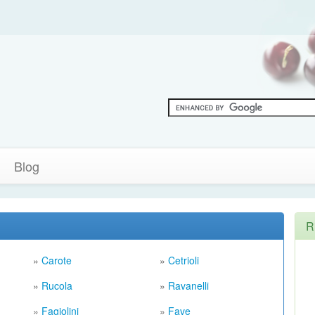
Blog
R
»
Carote
»
Cetrioli
»
Rucola
»
Ravanelli
»
Fagiolini
»
Fave