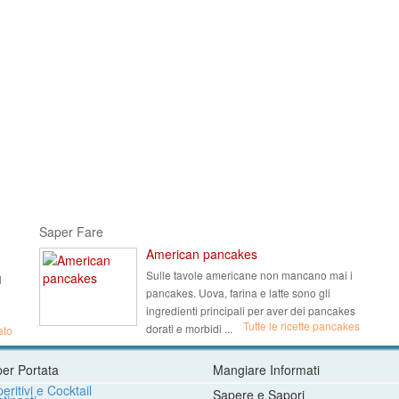
Saper Fare
American pancakes
Sulle tavole americane non mancano mai i
l
pancakes. Uova, farina e latte sono gli
ingredienti principali per aver dei pancakes
Tutte le ricette pancakes
dorati e morbidi ...
ato
per Portata
Mangiare Informati
eritivi e Cocktail
Sapere e Sapori