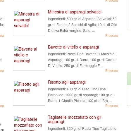
ara
Prepara
Minestra di asparagi selvatici
ne;
Ingredienti:
500 gr. di Asparagi Selvatici; 50
do;
gr. di Farina; 2 Spicchi di Aglio; 10 cl. di Olio
D oliva Extra-vergine; Sale; ...
ara
Prepara
Bavette al vitello e asparagi
Ingredienti:
Pasta Tipo Bavette; 1 Mazzo di
di
Asparagi; 100 gr. di Burro; 100 gr. di Carne
Di Vitello; 250 gr. di Formaggio F ...
ara
Prepara
Risotto agli asparagi
Ingredienti:
400 gr. di Riso Fino Ribe
Parboiled; 1000 gr. di Asparagi; 100 gr. di
Burro; 1 Cipolla Piccola; 100 cl. di Bro ...
ara
Prepara
Tagliatelle mozzafiato con gli
asparagi
a
Ingredienti:
320 gr. di Pasta Tipo Tagliatelle;
 di