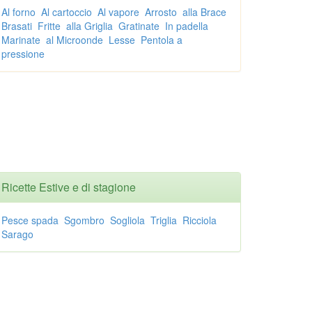
Al forno
Al cartoccio
Al vapore
Arrosto
alla Brace
Brasati
Fritte
alla Griglia
Gratinate
In padella
Marinate
al Microonde
Lesse
Pentola a
pressione
Ricette Estive e di stagione
Pesce spada
Sgombro
Sogliola
Triglia
Ricciola
Sarago