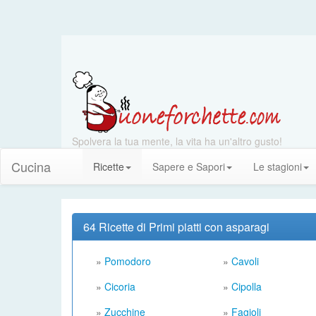
Spolvera la tua mente, la vita ha un'altro gusto!
Cucina
Ricette
Sapere e Sapori
Le stagioni
64 Ricette di Primi piatti con asparagi
»
Pomodoro
»
Cavoli
»
Cicoria
»
Cipolla
»
Zucchine
»
Fagioli