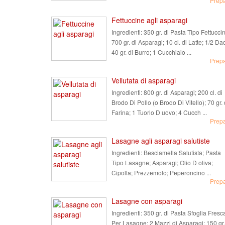
Prep
Fettuccine agli asparagi
Ingredienti:
350 gr. di Pasta Tipo Fettucci
700 gr. di Asparagi; 10 cl. di Latte; 1/2 Da
40 gr. di Burro; 1 Cucchiaio ...
Prep
Vellutata di asparagi
Ingredienti:
800 gr. di Asparagi; 200 cl. di
Brodo Di Pollo (o Brodo Di Vitello); 70 gr. 
Farina; 1 Tuorlo D uovo; 4 Cucch ...
Prep
Lasagne agli asparagi salutiste
Ingredienti:
Besciamella Salutista; Pasta
Tipo Lasagne; Asparagi; Olio D oliva;
Cipolla; Prezzemolo; Peperoncino ...
Prep
Lasagne con asparagi
Ingredienti:
350 gr. di Pasta Sfoglia Fresc
Per Lasagne; 2 Mazzi di Asparagi; 150 gr.