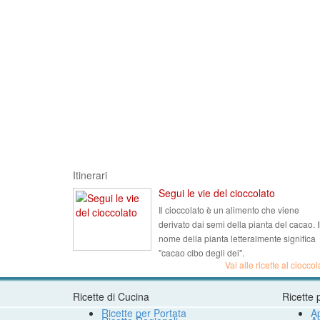
Itinerari
Segui le vie del cioccolato
Il cioccolato è un alimento che viene
derivato dai semi della pianta del cacao. I
nome della pianta letteralmente significa
"cacao cibo degli dei".
Vai alle ricette al cioccol
Ricette di Cucina
Ricette 
Ricette per Portata
Ap