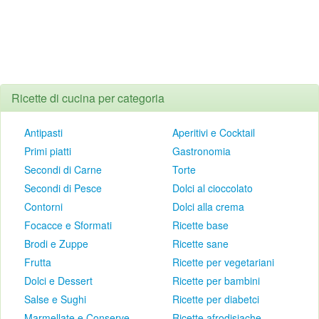
Ricette di cucina per categoria
Antipasti
Aperitivi e Cocktail
Primi piatti
Gastronomia
Secondi di Carne
Torte
Secondi di Pesce
Dolci al cioccolato
Contorni
Dolci alla crema
Focacce e Sformati
Ricette base
Brodi e Zuppe
Ricette sane
Frutta
Ricette per vegetariani
Dolci e Dessert
Ricette per bambini
Salse e Sughi
Ricette per diabetci
Marmellate e Conserve
Ricette afrodisiache