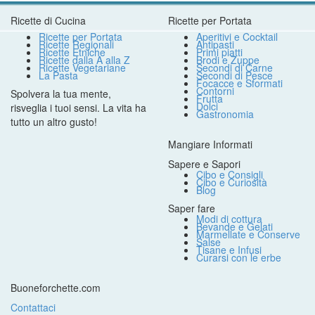
Ricette di Cucina
Ricette per Portata
Ricette per Portata
Aperitivi e Cocktail
Ricette Regionali
Antipasti
Ricette Etniche
Primi piatti
Ricette dalla A alla Z
Brodi e Zuppe
Ricette Vegetariane
Secondi di Carne
La Pasta
Secondi di Pesce
Focacce e Sformati
Contorni
Spolvera la tua mente,
Frutta
Dolci
risveglia i tuoi sensi. La vita ha
Gastronomia
tutto un altro gusto!
Mangiare Informati
Sapere e Sapori
Cibo e Consigli
Cibo e Curiosità
Blog
Saper fare
Modi di cottura
Bevande e Gelati
Marmellate e Conserve
Salse
Tisane e Infusi
Curarsi con le erbe
Buoneforchette.com
Contattaci