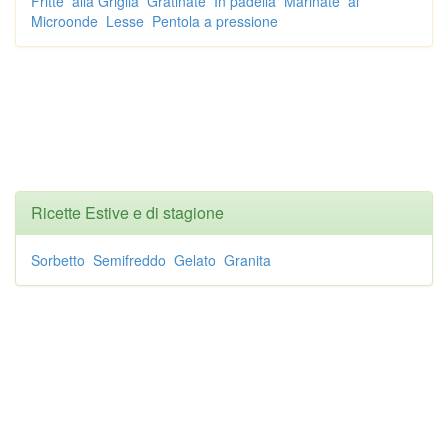
Fritte
alla Griglia
Gratinate
In padella
Marinate
al
Microonde
Lesse
Pentola a pressione
Ricette Estive e di stagione
Sorbetto
Semifreddo
Gelato
Granita