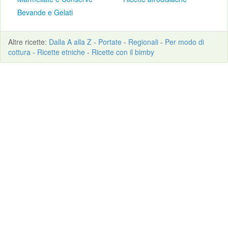
Bevande e Gelati
Altre
ricette
:
Dalla A alla Z
-
Portate
-
Regionali
-
Per modo di
cottura
-
Ricette etniche
-
Ricette con il bimby