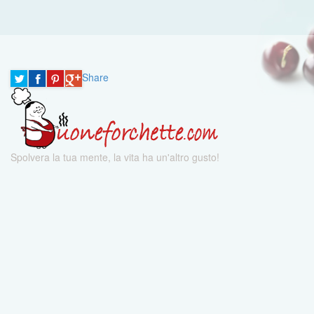
Share
Spolvera la tua mente, la vita ha un'altro gusto!