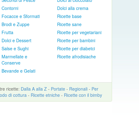
Secondi di Pesce
Dolci al cioccolato
Contorni
Dolci alla crema
Focacce e Sformati
Ricette base
Brodi e Zuppe
Ricette sane
Frutta
Ricette per vegetariani
Dolci e Dessert
Ricette per bambini
Salse e Sughi
Ricette per diabetci
Marmellate e
Ricette afrodisiache
Conserve
Bevande e Gelati
ltre
ricette
:
Dalla A alla Z
-
Portate
-
Regionali
-
Per
odo di cottura
-
Ricette etniche
-
Ricette con il bimby