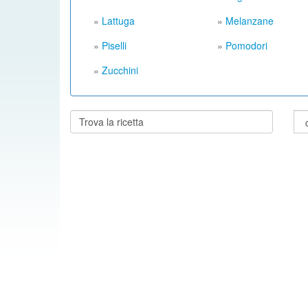
»
Lattuga
»
Melanzane
»
Piselli
»
Pomodori
»
Zucchini
Cerca