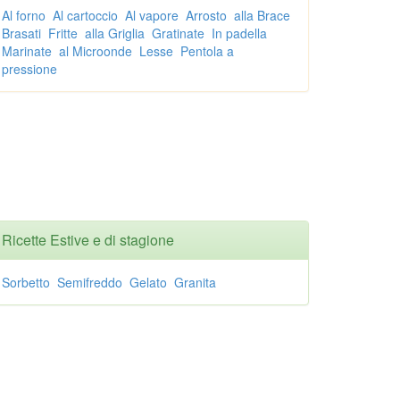
Al forno
Al cartoccio
Al vapore
Arrosto
alla Brace
Brasati
Fritte
alla Griglia
Gratinate
In padella
Marinate
al Microonde
Lesse
Pentola a
pressione
Ricette Estive e di stagione
Sorbetto
Semifreddo
Gelato
Granita