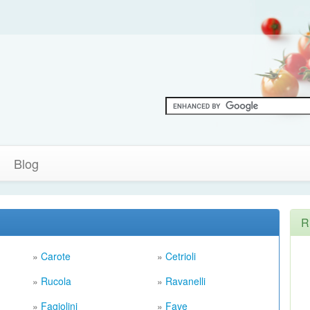
Blog
R
»
Carote
»
Cetrioli
»
Rucola
»
Ravanelli
»
Fagiolini
»
Fave