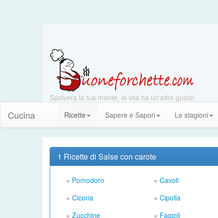
Spolvera la tua mente, la vita ha un'altro gusto!
Cucina
Ricette
Sapere e Sapori
Le stagioni
1 Ricette di Salse con carote
»
Pomodoro
»
Cavoli
»
Cicoria
»
Cipolla
»
Zucchine
»
Fagioli