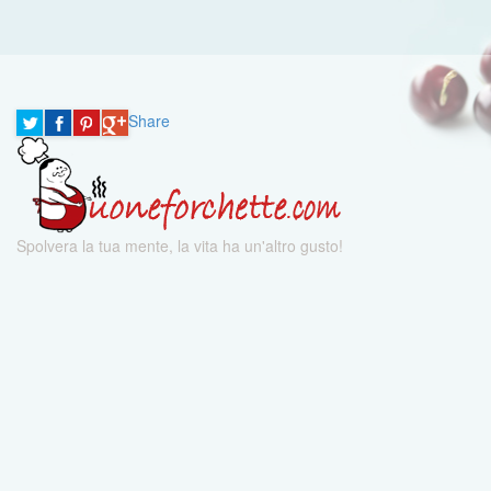
Share
Spolvera la tua mente, la vita ha un'altro gusto!