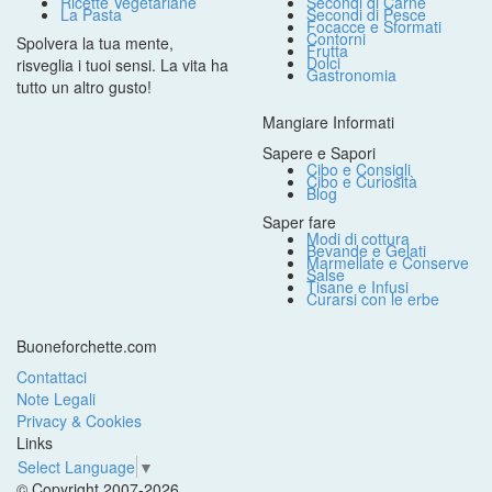
Ricette Vegetariane
Secondi di Carne
La Pasta
Secondi di Pesce
Focacce e Sformati
Contorni
Spolvera la tua mente,
Frutta
Dolci
risveglia i tuoi sensi. La vita ha
Gastronomia
tutto un altro gusto!
Mangiare Informati
Sapere e Sapori
Cibo e Consigli
Cibo e Curiosità
Blog
Saper fare
Modi di cottura
Bevande e Gelati
Marmellate e Conserve
Salse
Tisane e Infusi
Curarsi con le erbe
Buoneforchette.com
Contattaci
Note Legali
Privacy & Cookies
Links
Select Language
▼
© Copyright 2007-2026