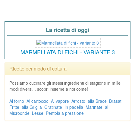
La ricetta di oggi
MARMELLATA DI FICHI - VARIANTE 3
Ricette per modo di cottura
Possiamo cucinare gli stessi ingredienti di stagione in mille
modi diversi... scopri insieme a noi come!
Al forno
Al cartoccio
Al vapore
Arrosto
alla Brace
Brasati
Fritte
alla Griglia
Gratinate
In padella
Marinate
al
Microonde
Lesse
Pentola a pressione