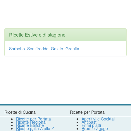
Ricette Estive e di stagione
Sorbetto
Semifreddo
Gelato
Granita
Ricette di Cucina
Ricette per Portata
Ricette per Portata
Aperitivi e Cocktail
Ricette Regionali
Antipasti
Ricette Etniche
Primi piatti
Ricette dalla A alla Z
Brodi e Zuppe