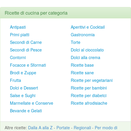
Ricette di cucina per categoria
Antipasti
Aperitivi e Cocktail
Primi piatti
Gastronomia
Secondi di Carne
Torte
Secondi di Pesce
Dolci al cioccolato
Contorni
Dolci alla crema
Focacce e Sformati
Ricette base
Brodi e Zuppe
Ricette sane
Frutta
Ricette per vegetariani
Dolci e Dessert
Ricette per bambini
Salse e Sughi
Ricette per diabetci
Marmellate e Conserve
Ricette afrodisiache
Bevande e Gelati
Altre
ricette
:
Dalla A alla Z
-
Portate
-
Regionali
-
Per modo di