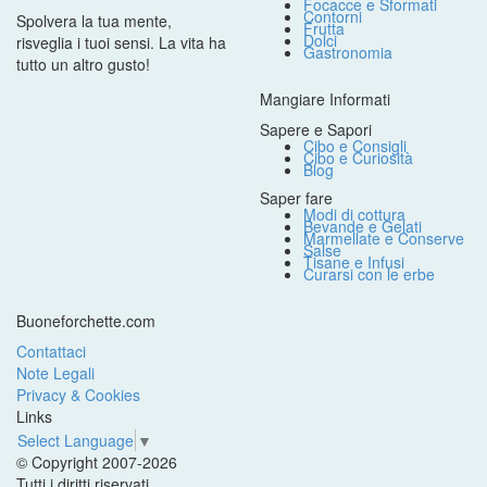
Focacce e Sformati
Contorni
Spolvera la tua mente,
Frutta
Dolci
risveglia i tuoi sensi. La vita ha
Gastronomia
tutto un altro gusto!
Mangiare Informati
Sapere e Sapori
Cibo e Consigli
Cibo e Curiosità
Blog
Saper fare
Modi di cottura
Bevande e Gelati
Marmellate e Conserve
Salse
Tisane e Infusi
Curarsi con le erbe
Buoneforchette.com
Contattaci
Note Legali
Privacy & Cookies
Links
Select Language
▼
© Copyright 2007-2026
Tutti i diritti riservati