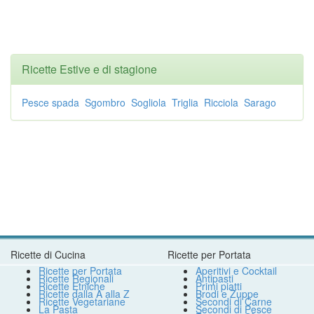
Ricette Estive e di stagione
Pesce spada
Sgombro
Sogliola
Triglia
Ricciola
Sarago
Ricette di Cucina
Ricette per Portata
Ricette per Portata
Aperitivi e Cocktail
Ricette Regionali
Antipasti
Ricette Etniche
Primi piatti
Ricette dalla A alla Z
Brodi e Zuppe
Ricette Vegetariane
Secondi di Carne
La Pasta
Secondi di Pesce