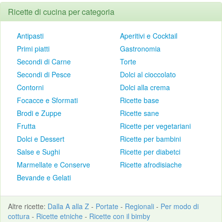
Ricette di cucina per categoria
Antipasti
Aperitivi e Cocktail
Primi piatti
Gastronomia
Secondi di Carne
Torte
Secondi di Pesce
Dolci al cioccolato
Contorni
Dolci alla crema
Focacce e Sformati
Ricette base
Brodi e Zuppe
Ricette sane
Frutta
Ricette per vegetariani
Dolci e Dessert
Ricette per bambini
Salse e Sughi
Ricette per diabetci
Marmellate e Conserve
Ricette afrodisiache
Bevande e Gelati
Altre
ricette
:
Dalla A alla Z
-
Portate
-
Regionali
-
Per modo di
cottura
-
Ricette etniche
-
Ricette con il bimby