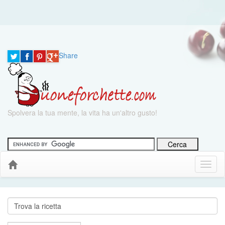
Share
Spolvera la tua mente, la vita ha un'altro gusto!
Menu
Down
Cerca