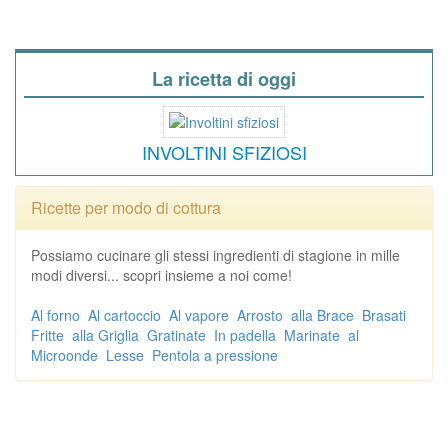
La ricetta di oggi
INVOLTINI SFIZIOSI
Ricette per modo di cottura
Possiamo cucinare gli stessi ingredienti di stagione in mille
modi diversi... scopri insieme a noi come!
Al forno
Al cartoccio
Al vapore
Arrosto
alla Brace
Brasati
Fritte
alla Griglia
Gratinate
In padella
Marinate
al
Microonde
Lesse
Pentola a pressione