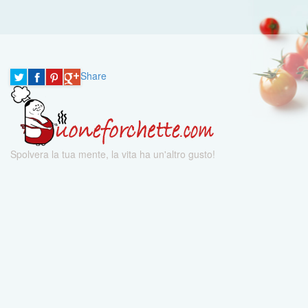
Share
Spolvera la tua mente, la vita ha un'altro gusto!