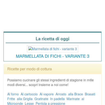
La ricetta di oggi
MARMELLATA DI FICHI - VARIANTE 3
Ricette per modo di cottura
Possiamo cucinare gli stessi ingredienti di stagione in mille
modi diversi... scopri insieme a noi come!
Al forno
Al cartoccio
Al vapore
Arrosto
alla Brace
Brasati
Fritte
alla Griglia
Gratinate
In padella
Marinate
al
Microonde
Lesse
Pentola a pressione