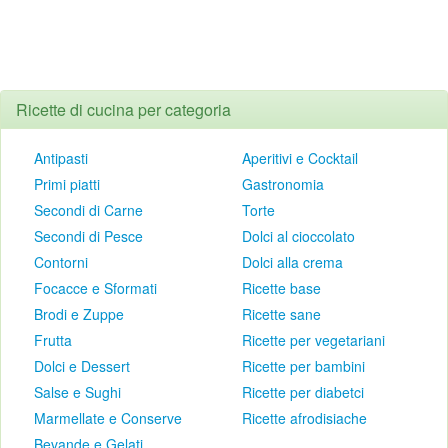
Ricette di cucina per categoria
Antipasti
Aperitivi e Cocktail
Primi piatti
Gastronomia
Secondi di Carne
Torte
Secondi di Pesce
Dolci al cioccolato
Contorni
Dolci alla crema
Focacce e Sformati
Ricette base
Brodi e Zuppe
Ricette sane
Frutta
Ricette per vegetariani
Dolci e Dessert
Ricette per bambini
Salse e Sughi
Ricette per diabetci
Marmellate e Conserve
Ricette afrodisiache
Bevande e Gelati