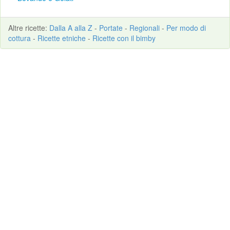
Altre
ricette
:
Dalla A alla Z
-
Portate
-
Regionali
-
Per modo di
cottura
-
Ricette etniche
-
Ricette con il bimby