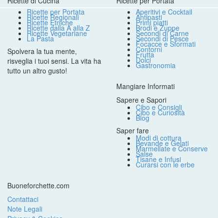
Ricette di Cucina
Ricette per Portata
Ricette per Portata
Aperitivi e Cocktail
Ricette Regionali
Antipasti
Ricette Etniche
Primi piatti
Ricette dalla A alla Z
Brodi e Zuppe
Ricette Vegetariane
Secondi di Carne
La Pasta
Secondi di Pesce
Focacce e Sformati
Contorni
Spolvera la tua mente,
Frutta
Dolci
risveglia i tuoi sensi. La vita ha
Gastronomia
tutto un altro gusto!
Mangiare Informati
Sapere e Sapori
Cibo e Consigli
Cibo e Curiosità
Blog
Saper fare
Modi di cottura
Bevande e Gelati
Marmellate e Conserve
Salse
Tisane e Infusi
Curarsi con le erbe
Buoneforchette.com
Contattaci
Note Legali