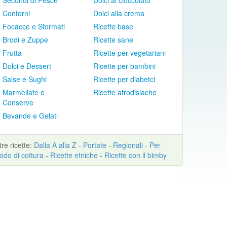
Secondi di Pesce
Dolci al cioccolato
Contorni
Dolci alla crema
Focacce e Sformati
Ricette base
Brodi e Zuppe
Ricette sane
Frutta
Ricette per vegetariani
Dolci e Dessert
Ricette per bambini
Salse e Sughi
Ricette per diabetci
Marmellate e
Ricette afrodisiache
Conserve
Bevande e Gelati
ltre
ricette
:
Dalla A alla Z
-
Portate
-
Regionali
-
Per
odo di cottura
-
Ricette etniche
-
Ricette con il bimby