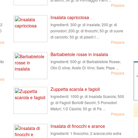
Prepara
Insalata capricciosa
 2
Ingredienti:
300 gr. di insalata; 200 gr. di
0
pomodori; 200 gr. di finocchi; 50 gr. di cuore
di carciofo; 50 gr. di piselli t ...
ara
Prepara
Barbabietole rosse in insalata
ito
Ingredienti:
500 gr. di Barbabietole Rosse;
Olio D oliva; Aceto Di Vino; Sale; Pepe ...
Prepara
ara
Zuppetta scarola e fagioli
Ingredienti:
1000 gr. di Insalata Scarola; 500
gr. di Fagioli Borlotti Secchi; 5 Pomodori
Maturi; 1/2 Cipolla; 50 gr. di Pa ...
Prepara
Insalata di finocchi e arance
Ingredienti:
1 finocchio; 2 arance;olio extra