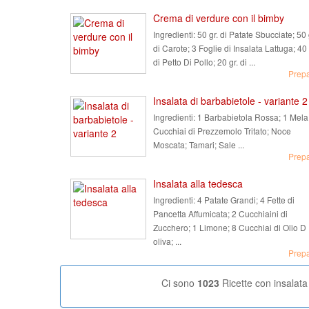
Crema di verdure con il bimby
Ingredienti:
50 gr. di Patate Sbucciate; 50 
di Carote; 3 Foglie di Insalata Lattuga; 40 
di Petto Di Pollo; 20 gr. di ...
Prep
Insalata di barbabietole - variante 2
Ingredienti:
1 Barbabietola Rossa; 1 Mela
Cucchiai di Prezzemolo Tritato; Noce
Moscata; Tamari; Sale ...
Prep
Insalata alla tedesca
Ingredienti:
4 Patate Grandi; 4 Fette di
Pancetta Affumicata; 2 Cucchiaini di
Zucchero; 1 Limone; 8 Cucchiai di Olio D
oliva; ...
Prep
Ci sono
1023
Ricette con insalata