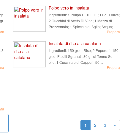
Polpo vero in insalata
gr.
Ingredienti:
1 Polipo Di 1000 G; Olio D oliva;
gr.
2 Cucchiai di Aceto Di Vino; 1 Mazzo di
Prezzemolo; 1 Spicchio di Aglio; Acqua; ...
ara
Prepara
Insalata di riso alla catalana
; 3
Ingredienti:
150 gr. di Riso; 2 Peperoni; 150
gr. di Piselli Sgranati; 80 gr. di Tonno Sott
olio; 1 Cucchiaio di Capperi; 50 ...
ara
Prepara
ara
1
2
3
»