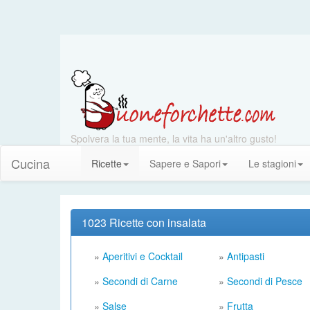
Spolvera la tua mente, la vita ha un'altro gusto!
Cucina
Ricette
Sapere e Sapori
Le stagioni
1023 Ricette con insalata
»
Aperitivi e Cocktail
»
Antipasti
»
Secondi di Carne
»
Secondi di Pesce
»
Salse
»
Frutta