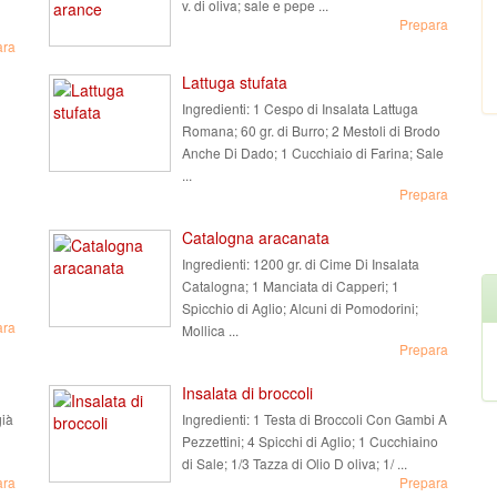
v. di oliva; sale e pepe ...
Prepara
ara
Lattuga stufata
Ingredienti:
1 Cespo di Insalata Lattuga
Romana; 60 gr. di Burro; 2 Mestoli di Brodo
Anche Di Dado; 1 Cucchiaio di Farina; Sale
...
Prepara
Catalogna aracanata
Ingredienti:
1200 gr. di Cime Di Insalata
Catalogna; 1 Manciata di Capperi; 1
Spicchio di Aglio; Alcuni di Pomodorini;
ara
Mollica ...
Prepara
Insalata di broccoli
già
Ingredienti:
1 Testa di Broccoli Con Gambi A
Pezzettini; 4 Spicchi di Aglio; 1 Cucchiaino
di Sale; 1/3 Tazza di Olio D oliva; 1/ ...
ara
Prepara