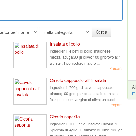
Cerca
Insalata di pollo
Ingredienti:
4 petti di pollo; maionese;
mezza lattuga;80 gr olive; 100 gr provola; 4
wurstel; 1 pomodoro maturo ...
Prepara
Cavolo cappuccio all’ insalata
A
Ingredienti:
700 gr di cavolo cappuccio
m
bianco;100 gr di pancetta tesa in una sola
fetta; olio extra vergine di oliva; un cucchi ...
Prepara
Cicoria saporita
Ingredienti:
1000 gr. di Insalata Cicoria; 1
Spicchio di Aglio; 1 Rametto di Timo; 100 gr.
di Burro; 50 gr. di Formaggio Parm ...