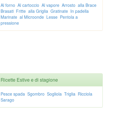
Al forno
Al cartoccio
Al vapore
Arrosto
alla Brace
Brasati
Fritte
alla Griglia
Gratinate
In padella
Marinate
al Microonde
Lesse
Pentola a
pressione
Ricette Estive e di stagione
Pesce spada
Sgombro
Sogliola
Triglia
Ricciola
Sarago