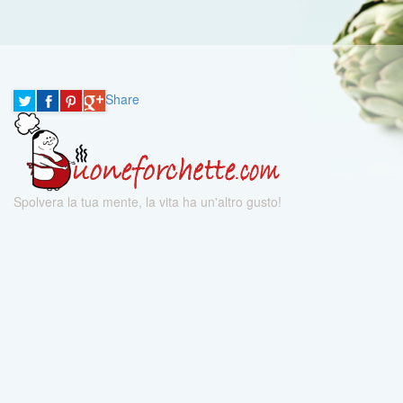
Share
Spolvera la tua mente, la vita ha un'altro gusto!