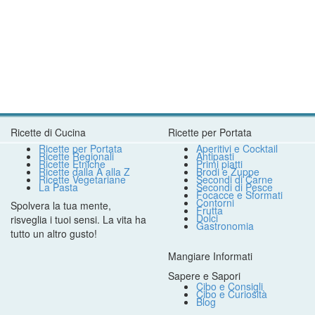
Ricette di Cucina
Ricette per Portata
Ricette per Portata
Aperitivi e Cocktail
Ricette Regionali
Antipasti
Ricette Etniche
Primi piatti
Ricette dalla A alla Z
Brodi e Zuppe
Ricette Vegetariane
Secondi di Carne
La Pasta
Secondi di Pesce
Focacce e Sformati
Contorni
Spolvera la tua mente,
Frutta
Dolci
risveglia i tuoi sensi. La vita ha
Gastronomia
tutto un altro gusto!
Mangiare Informati
Sapere e Sapori
Cibo e Consigli
Cibo e Curiosità
Blog