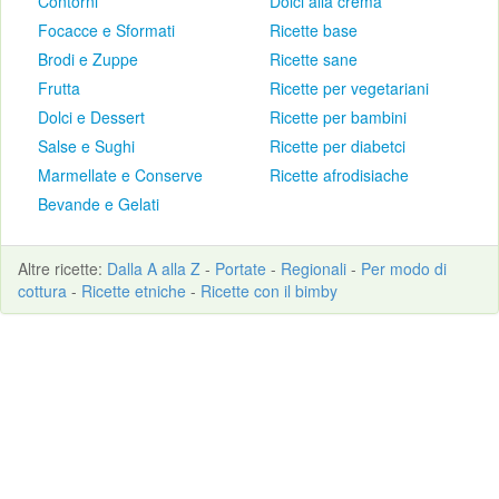
Contorni
Dolci alla crema
Focacce e Sformati
Ricette base
Brodi e Zuppe
Ricette sane
Frutta
Ricette per vegetariani
Dolci e Dessert
Ricette per bambini
Salse e Sughi
Ricette per diabetci
Marmellate e Conserve
Ricette afrodisiache
Bevande e Gelati
Altre
ricette
:
Dalla A alla Z
-
Portate
-
Regionali
-
Per modo di
cottura
-
Ricette etniche
-
Ricette con il bimby