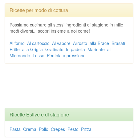
Ricette per modo di cottura
Possiamo cucinare gli stessi ingredienti di stagione in mille
modi diversi... scopri insieme a noi come!
Al forno
Al cartoccio
Al vapore
Arrosto
alla Brace
Brasati
Fritte
alla Griglia
Gratinate
In padella
Marinate
al
Microonde
Lesse
Pentola a pressione
Ricette Estive e di stagione
Pasta
Crema
Pollo
Crepes
Pesto
Pizza