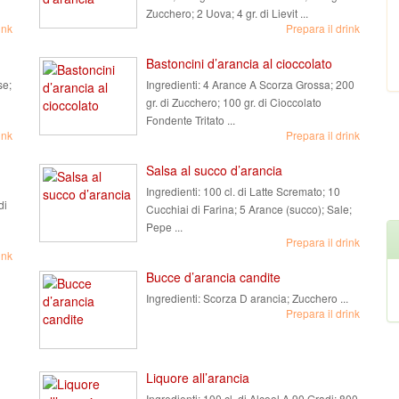
Zucchero; 2 Uova; 4 gr. di Lievit ...
ink
Prepara il drink
Bastoncini d’arancia al cioccolato
se;
Ingredienti:
4 Arance A Scorza Grossa; 200
gr. di Zucchero; 100 gr. di Cioccolato
Fondente Tritato ...
ink
Prepara il drink
Salsa al succo d’arancia
Ingredienti:
100 cl. di Latte Scremato; 10
di
Cucchiai di Farina; 5 Arance (succo); Sale;
Pepe ...
Prepara il drink
ink
Bucce d’arancia candite
Ingredienti:
Scorza D arancia; Zucchero ...
Prepara il drink
Liquore all’arancia
Ingredienti:
100 cl. di Alcool A 90 Gradi; 800