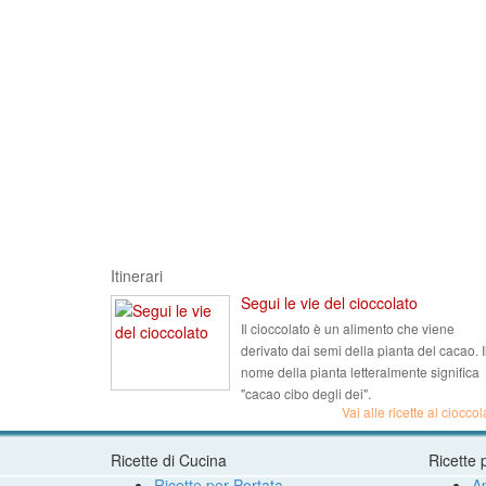
Itinerari
Segui le vie del cioccolato
Il cioccolato è un alimento che viene
derivato dai semi della pianta del cacao. I
nome della pianta letteralmente significa
"cacao cibo degli dei".
Vai alle ricette al cioccol
Ricette di Cucina
Ricette 
Ricette per Portata
Ap