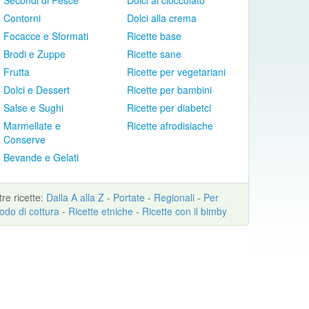
Secondi di Pesce
Dolci al cioccolato
Contorni
Dolci alla crema
Focacce e Sformati
Ricette base
Brodi e Zuppe
Ricette sane
Frutta
Ricette per vegetariani
Dolci e Dessert
Ricette per bambini
Salse e Sughi
Ricette per diabetci
Marmellate e
Ricette afrodisiache
Conserve
Bevande e Gelati
ltre
ricette
:
Dalla A alla Z
-
Portate
-
Regionali
-
Per
odo di cottura
-
Ricette etniche
-
Ricette con il bimby