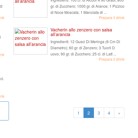
di
gr. di Zucchero; 1000 gr. di Arance; 1 Pizzico
di Noce Moscata; 1 Manciata di ...
ink
Prepara il drink
Vacherin allo zenzero con salsa
all’arancia
i
Ingredienti:
12 Gusci Di Meringa (6 Cm Di
Diametro); 60 gr. di Zenzero; 3 Tuorli D
uovo; 90 gr. di Zucchero; 25 cl. di Latt ...
ink
Prepara il drink
cl.
ink
1
2
3
4
»