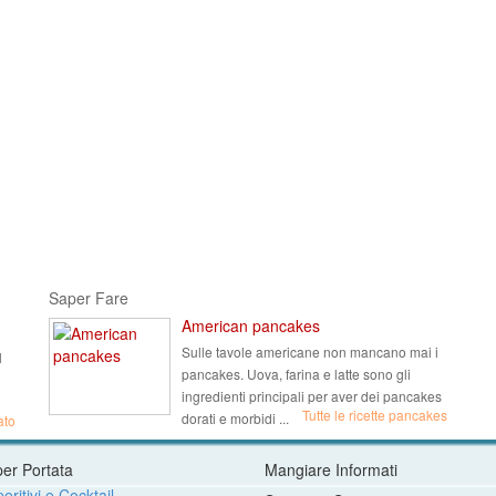
Saper Fare
American pancakes
Sulle tavole americane non mancano mai i
l
pancakes. Uova, farina e latte sono gli
ingredienti principali per aver dei pancakes
Tutte le ricette pancakes
dorati e morbidi ...
ato
per Portata
Mangiare Informati
eritivi e Cocktail