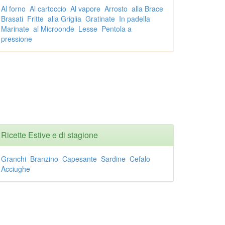
Al forno
Al cartoccio
Al vapore
Arrosto
alla Brace
Brasati
Fritte
alla Griglia
Gratinate
In padella
Marinate
al Microonde
Lesse
Pentola a
pressione
Ricette Estive e di stagione
Granchi
Branzino
Capesante
Sardine
Cefalo
Acciughe