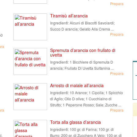
Prepara
Tiramisù all’arancia
Ingredienti:
Alcuni di Biscotti Savoiardi;
Succo D arancia; Gelato Alla Crema ...
Prepara
50
ara
Spremuta d’arancia con frullato di
uvetta
Ingredienti:
1 Bicchiere di Spremuta D
arancia; Frullato Di Uvetta Sultanina ...
Prepara
Arrosto di maiale all’arancia
Ingredienti:
10 Arance; 1 Cipolla; 1 Spicchio
di Aglio; Olio D oliva; 1 Cucchiaino di
Strutto; 1 Peperone Rosso; Sale; Zucche ...
ara
Prepara
Torta alla glassa d’arancia
Ingredienti:
100 gr. di Farina; 100 gr. di
l.
Burro; 200 gr. di Zucchero A Velo; 100 gr. di