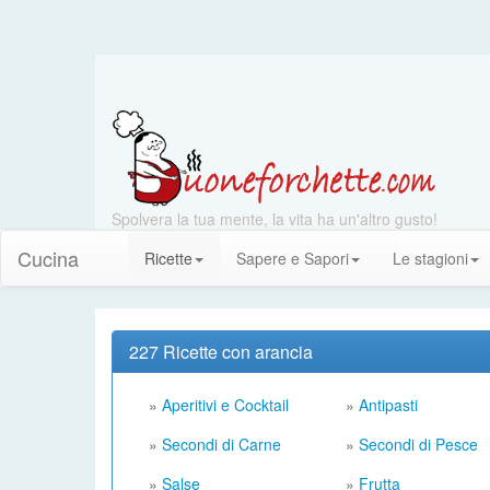
Spolvera la tua mente, la vita ha un'altro gusto!
Cucina
Ricette
Sapere e Sapori
Le stagioni
227 Ricette con arancia
»
Aperitivi e Cocktail
»
Antipasti
»
Secondi di Carne
»
Secondi di Pesce
»
Salse
»
Frutta