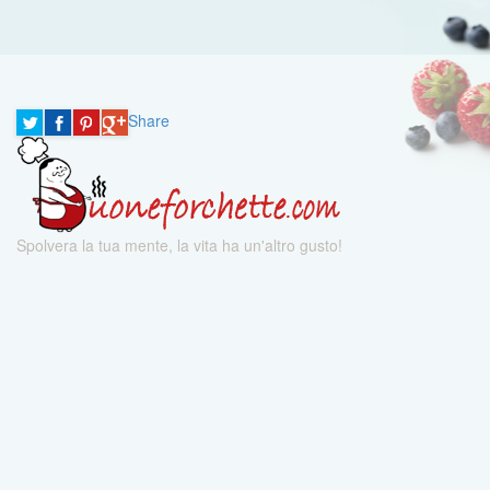
Share
Spolvera la tua mente, la vita ha un'altro gusto!