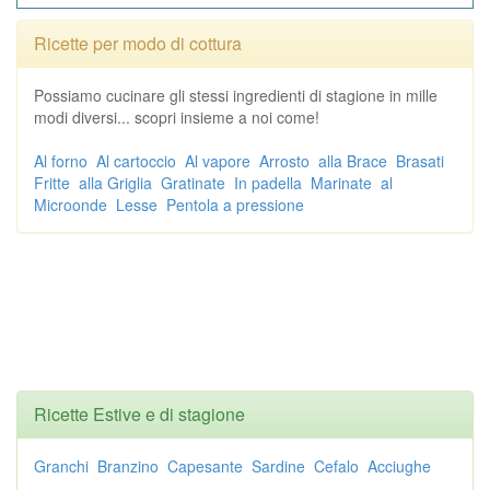
Ricette per modo di cottura
Possiamo cucinare gli stessi ingredienti di stagione in mille
modi diversi... scopri insieme a noi come!
Al forno
Al cartoccio
Al vapore
Arrosto
alla Brace
Brasati
Fritte
alla Griglia
Gratinate
In padella
Marinate
al
Microonde
Lesse
Pentola a pressione
Ricette Estive e di stagione
Granchi
Branzino
Capesante
Sardine
Cefalo
Acciughe