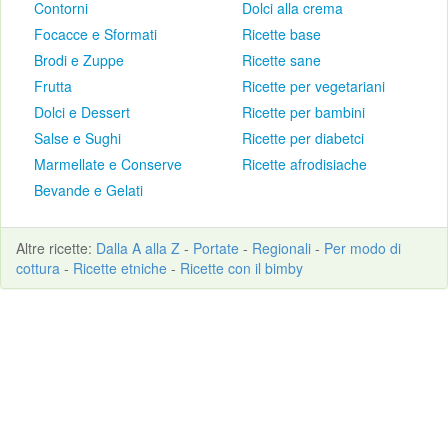
Contorni
Dolci alla crema
Focacce e Sformati
Ricette base
Brodi e Zuppe
Ricette sane
Frutta
Ricette per vegetariani
Dolci e Dessert
Ricette per bambini
Salse e Sughi
Ricette per diabetci
Marmellate e Conserve
Ricette afrodisiache
Bevande e Gelati
Altre
ricette
:
Dalla A alla Z
-
Portate
-
Regionali
-
Per modo di
cottura
-
Ricette etniche
-
Ricette con il bimby