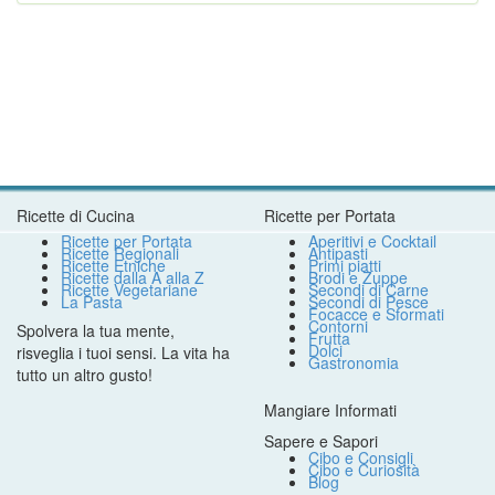
Ricette di Cucina
Ricette per Portata
Ricette per Portata
Aperitivi e Cocktail
Ricette Regionali
Antipasti
Ricette Etniche
Primi piatti
Ricette dalla A alla Z
Brodi e Zuppe
Ricette Vegetariane
Secondi di Carne
La Pasta
Secondi di Pesce
Focacce e Sformati
Contorni
Spolvera la tua mente,
Frutta
Dolci
risveglia i tuoi sensi. La vita ha
Gastronomia
tutto un altro gusto!
Mangiare Informati
Sapere e Sapori
Cibo e Consigli
Cibo e Curiosità
Blog