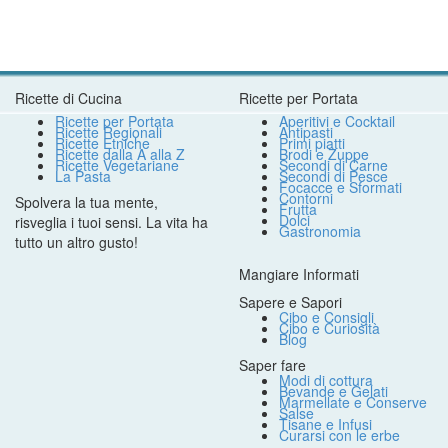
Ricette di Cucina
Ricette per Portata
Ricette per Portata
Aperitivi e Cocktail
Ricette Regionali
Antipasti
Ricette Etniche
Primi piatti
Ricette dalla A alla Z
Brodi e Zuppe
Ricette Vegetariane
Secondi di Carne
La Pasta
Secondi di Pesce
Focacce e Sformati
Contorni
Spolvera la tua mente,
Frutta
Dolci
risveglia i tuoi sensi. La vita ha
Gastronomia
tutto un altro gusto!
Mangiare Informati
Sapere e Sapori
Cibo e Consigli
Cibo e Curiosità
Blog
Saper fare
Modi di cottura
Bevande e Gelati
Marmellate e Conserve
Salse
Tisane e Infusi
Curarsi con le erbe