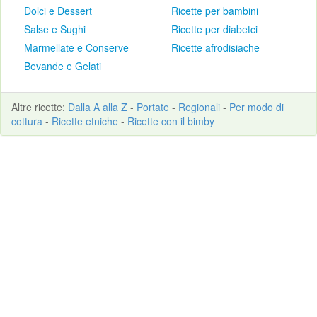
Dolci e Dessert
Ricette per bambini
Salse e Sughi
Ricette per diabetci
Marmellate e Conserve
Ricette afrodisiache
Bevande e Gelati
Altre
ricette
:
Dalla A alla Z
-
Portate
-
Regionali
-
Per modo di
cottura
-
Ricette etniche
-
Ricette con il bimby