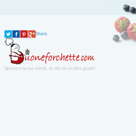
Share
Spolvera la tua mente, la vita ha un'altro gusto!