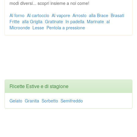
modi diversi... scopri insieme a noi come!
Al forno
Al cartoccio
Al vapore
Arrosto
alla Brace
Brasati
Fritte
alla Griglia
Gratinate
In padella
Marinate
al
Microonde
Lesse
Pentola a pressione
Ricette Estive e di stagione
Gelato
Granita
Sorbetto
Semifreddo