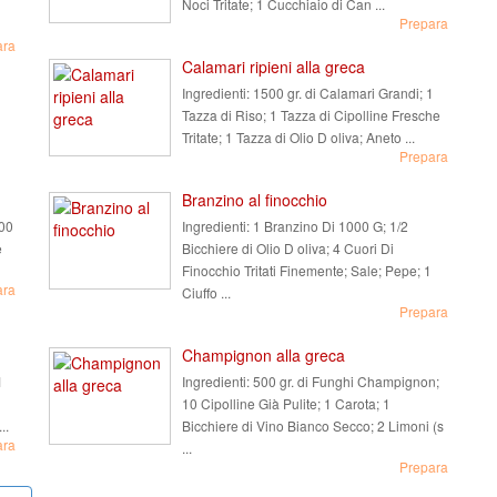
Noci Tritate; 1 Cucchiaio di Can ...
Prepara
ara
Calamari ripieni alla greca
Ingredienti:
1500 gr. di Calamari Grandi; 1
Tazza di Riso; 1 Tazza di Cipolline Fresche
Tritate; 1 Tazza di Olio D oliva; Aneto ...
Prepara
Branzino al finocchio
200
Ingredienti:
1 Branzino Di 1000 G; 1/2
e
Bicchiere di Olio D oliva; 4 Cuori Di
Finocchio Tritati Finemente; Sale; Pepe; 1
ara
Ciuffo ...
Prepara
Champignon alla greca
1
Ingredienti:
500 gr. di Funghi Champignon;
10 Cipolline Già Pulite; 1 Carota; 1
..
Bicchiere di Vino Bianco Secco; 2 Limoni (s
ara
...
Prepara