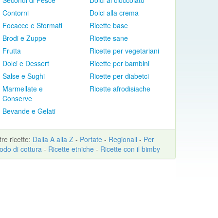
Secondi di Pesce
Dolci al cioccolato
Contorni
Dolci alla crema
Focacce e Sformati
Ricette base
Brodi e Zuppe
Ricette sane
Frutta
Ricette per vegetariani
Dolci e Dessert
Ricette per bambini
Salse e Sughi
Ricette per diabetci
Marmellate e
Ricette afrodisiache
Conserve
Bevande e Gelati
ltre
ricette
:
Dalla A alla Z
-
Portate
-
Regionali
-
Per
odo di cottura
-
Ricette etniche
-
Ricette con il bimby