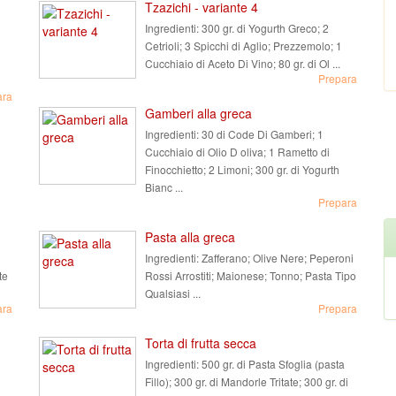
Tzazichi - variante 4
Ingredienti:
300 gr. di Yogurth Greco; 2
Cetrioli; 3 Spicchi di Aglio; Prezzemolo; 1
Cucchiaio di Aceto Di Vino; 80 gr. di Ol ...
Prepara
ara
Gamberi alla greca
Ingredienti:
30 di Code Di Gamberi; 1
Cucchiaio di Olio D oliva; 1 Rametto di
Finocchietto; 2 Limoni; 300 gr. di Yogurth
Bianc ...
Prepara
Pasta alla greca
Ingredienti:
Zafferano; Olive Nere; Peperoni
te
Rossi Arrostiti; Maionese; Tonno; Pasta Tipo
Qualsiasi ...
ara
Prepara
Torta di frutta secca
Ingredienti:
500 gr. di Pasta Sfoglia (pasta
Fillo); 300 gr. di Mandorle Tritate; 300 gr. di