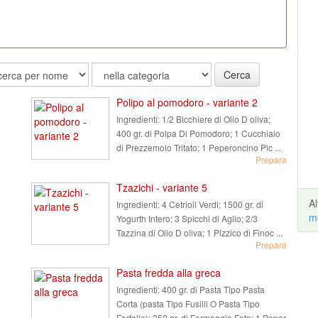
Cerca
Polipo al pomodoro - variante 2
Ingredienti:
1/2 Bicchiere di Olio D oliva;
400 gr. di Polpa Di Pomodoro; 1 Cucchiaio
di Prezzemolo Tritato; 1 Peperoncino Pic ...
Prepara
Tzazichi - variante 5
A
Ingredienti:
4 Cetrioli Verdi; 1500 gr. di
m
Yogurth Intero; 3 Spicchi di Aglio; 2/3
Tazzina di Olio D oliva; 1 Pizzico di Finoc ...
Prepara
Pasta fredda alla greca
Ingredienti:
400 gr. di Pasta Tipo Pasta
Corta (pasta Tipo Fusilli O Pasta Tipo
Farfalle); 250 gr. di Formaggio Feta; 1 Peper