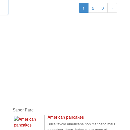
1
2
3
»
Saper Fare
American pancakes
Sulle tavole americane non mancano mai i
l
pancakes. Uova, farina e latte sono gli