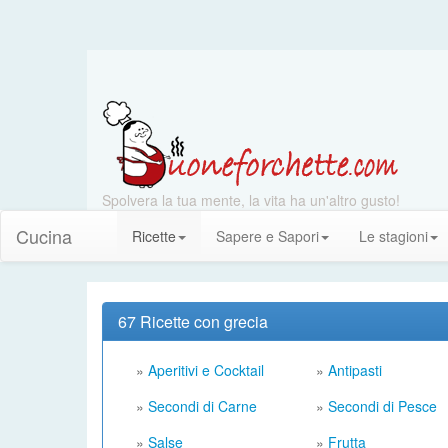
Spolvera la tua mente, la vita ha un'altro gusto!
Cucina
Ricette
Sapere e Sapori
Le stagioni
67 Ricette con grecia
»
Aperitivi e Cocktail
»
Antipasti
»
Secondi di Carne
»
Secondi di Pesce
»
Salse
»
Frutta