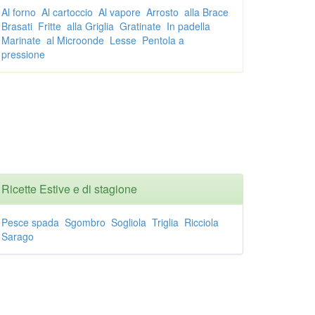
Al forno
Al cartoccio
Al vapore
Arrosto
alla Brace
Brasati
Fritte
alla Griglia
Gratinate
In padella
Marinate
al Microonde
Lesse
Pentola a
pressione
Ricette Estive e di stagione
Pesce spada
Sgombro
Sogliola
Triglia
Ricciola
Sarago