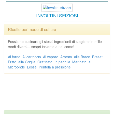
INVOLTINI SFIZIOSI
Ricette per modo di cottura
Possiamo cucinare gli stessi ingredienti di stagione in mille
modi diversi... scopri insieme a noi come!
Al forno
Al cartoccio
Al vapore
Arrosto
alla Brace
Brasati
Fritte
alla Griglia
Gratinate
In padella
Marinate
al
Microonde
Lesse
Pentola a pressione