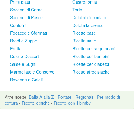
Primi piatti
Gastronomia
Secondi di Carne
Torte
Secondi di Pesce
Dolci al cioccolato
Contorni
Dolci alla crema
Focacce e Sformati
Ricette base
Brodi e Zuppe
Ricette sane
Frutta
Ricette per vegetariani
Dolci e Dessert
Ricette per bambini
Salse e Sughi
Ricette per diabetci
Marmellate e Conserve
Ricette afrodisiache
Bevande e Gelati
Altre
ricette
:
Dalla A alla Z
-
Portate
-
Regionali
-
Per modo di
cottura
-
Ricette etniche
-
Ricette con il bimby