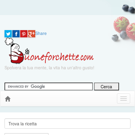
Share
Spolvera la tua mente, la vita ha un'altro gusto!
Menu
Down
Cerca