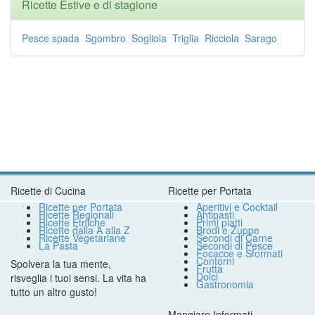
Ricette Estive e di stagione
Pesce spada
Sgombro
Sogliola
Triglia
Ricciola
Sarago
Ricette di Cucina
Ricette per Portata
Ricette per Portata
Aperitivi e Cocktail
Ricette Regionali
Antipasti
Ricette Etniche
Primi piatti
Ricette dalla A alla Z
Brodi e Zuppe
Ricette Vegetariane
Secondi di Carne
La Pasta
Secondi di Pesce
Focacce e Sformati
Contorni
Spolvera la tua mente,
Frutta
Dolci
risveglia i tuoi sensi. La vita ha
Gastronomia
tutto un altro gusto!
Mangiare Informati