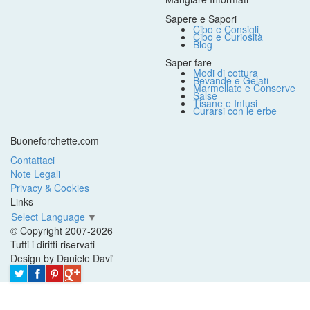
Sapere e Sapori
Cibo e Consigli
Cibo e Curiosità
Blog
Saper fare
Modi di cottura
Bevande e Gelati
Marmellate e Conserve
Salse
Tisane e Infusi
Curarsi con le erbe
Buoneforchette.com
Contattaci
Note Legali
Privacy & Cookies
Links
Select Language
▼
© Copyright 2007-2026
Tutti i diritti riservati
Design by Daniele Davi'