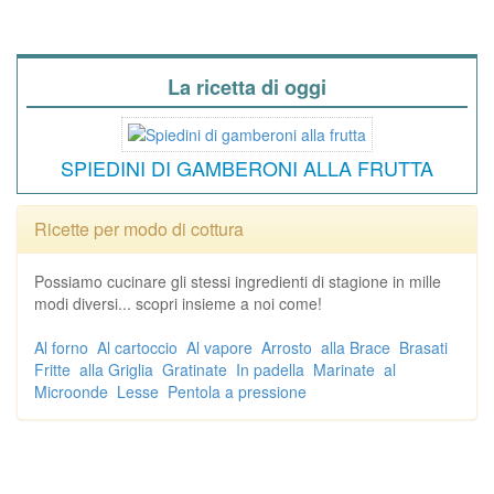
La ricetta di oggi
SPIEDINI DI GAMBERONI ALLA FRUTTA
Ricette per modo di cottura
Possiamo cucinare gli stessi ingredienti di stagione in mille
modi diversi... scopri insieme a noi come!
Al forno
Al cartoccio
Al vapore
Arrosto
alla Brace
Brasati
Fritte
alla Griglia
Gratinate
In padella
Marinate
al
Microonde
Lesse
Pentola a pressione