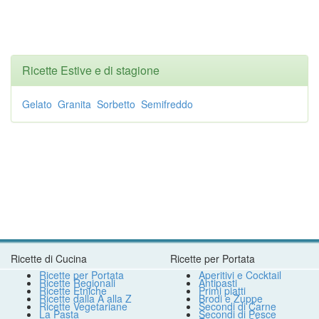
Ricette Estive e di stagione
Gelato
Granita
Sorbetto
Semifreddo
Ricette di Cucina
Ricette per Portata
Ricette per Portata
Aperitivi e Cocktail
Ricette Regionali
Antipasti
Ricette Etniche
Primi piatti
Ricette dalla A alla Z
Brodi e Zuppe
Ricette Vegetariane
Secondi di Carne
La Pasta
Secondi di Pesce