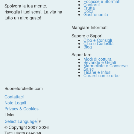
Focacce e Sformati
Contorni
Spolvera la tua mente,
Frutta
Dolci
risveglia i tuoi sensi. La vita ha
Gastronomia
tutto un altro gusto!
Mangiare Informati
Sapere e Sapori
Cibo e Consigli
Cibo e Curiosità
Blog
Saper fare
Modi di cottura
Bevande e Gelati
Marmellate e Conserve
Salse
Tisane e Infusi
Curarsi con le erbe
Buoneforchette.com
Contattaci
Note Legali
Privacy & Cookies
Links
Select Language
▼
© Copyright 2007-2026
Tutti i diritti riservati