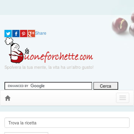
Share
Spolvera la tua mente, la vita ha un'altro gusto!
Menu
Down
Cerca