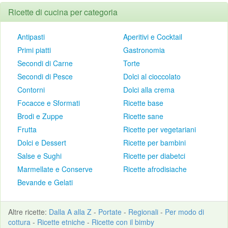
Ricette di cucina per categoria
Antipasti
Aperitivi e Cocktail
Primi piatti
Gastronomia
Secondi di Carne
Torte
Secondi di Pesce
Dolci al cioccolato
Contorni
Dolci alla crema
Focacce e Sformati
Ricette base
Brodi e Zuppe
Ricette sane
Frutta
Ricette per vegetariani
Dolci e Dessert
Ricette per bambini
Salse e Sughi
Ricette per diabetci
Marmellate e Conserve
Ricette afrodisiache
Bevande e Gelati
Altre
ricette
:
Dalla A alla Z
-
Portate
-
Regionali
-
Per modo di
cottura
-
Ricette etniche
-
Ricette con il bimby