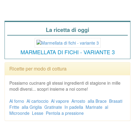
La ricetta di oggi
MARMELLATA DI FICHI - VARIANTE 3
Ricette per modo di cottura
Possiamo cucinare gli stessi ingredienti di stagione in mille
modi diversi... scopri insieme a noi come!
Al forno
Al cartoccio
Al vapore
Arrosto
alla Brace
Brasati
Fritte
alla Griglia
Gratinate
In padella
Marinate
al
Microonde
Lesse
Pentola a pressione