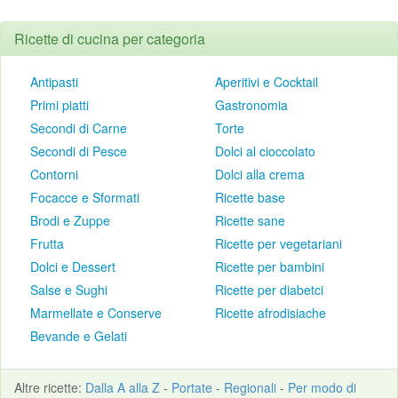
Ricette di cucina per categoria
Antipasti
Aperitivi e Cocktail
Primi piatti
Gastronomia
Secondi di Carne
Torte
Secondi di Pesce
Dolci al cioccolato
Contorni
Dolci alla crema
Focacce e Sformati
Ricette base
Brodi e Zuppe
Ricette sane
Frutta
Ricette per vegetariani
Dolci e Dessert
Ricette per bambini
Salse e Sughi
Ricette per diabetci
Marmellate e Conserve
Ricette afrodisiache
Bevande e Gelati
Altre
ricette
:
Dalla A alla Z
-
Portate
-
Regionali
-
Per modo di