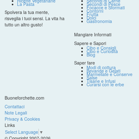
Ricette Vegetariane
Secondi di Carne
La Pasta
Secondi di Pesce
Focacce e Sformati
Contorni
Spolvera la tua mente,
Frutta
Dolci
risveglia i tuoi sensi. La vita ha
Gastronomia
tutto un altro gusto!
Mangiare Informati
Sapere e Sapori
Cibo e Consigli
Cibo e Curiosità
Blog
Saper fare
Modi di cottura
Bevande e Gelati
Marmellate e Conserve
Salse
Tisane e Infusi
Curarsi con le erbe
Buoneforchette.com
Contattaci
Note Legali
Privacy & Cookies
Links
Select Language
▼
© Copyright 2007-2026