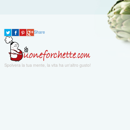
Share
Spolvera la tua mente, la vita ha un'altro gusto!