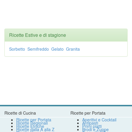
Ricette Estive e di stagione
Sorbetto
Semifreddo
Gelato
Granita
Ricette di Cucina
Ricette per Portata
Ricette per Portata
Aperitivi e Cocktail
Ricette Regionali
Antipasti
Ricette Etniche
Primi piatti
Ricette dalla A alla Z
Brodi e Zuppe