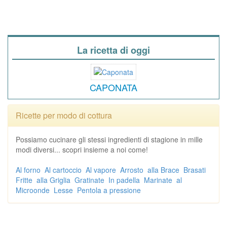
La ricetta di oggi
CAPONATA
Ricette per modo di cottura
Possiamo cucinare gli stessi ingredienti di stagione in mille
modi diversi... scopri insieme a noi come!
Al forno
Al cartoccio
Al vapore
Arrosto
alla Brace
Brasati
Fritte
alla Griglia
Gratinate
In padella
Marinate
al
Microonde
Lesse
Pentola a pressione