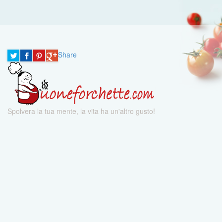
Share
Spolvera la tua mente, la vita ha un'altro gusto!