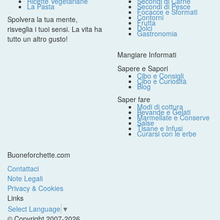
Ricette Vegetariane
Secondi di Carne
La Pasta
Secondi di Pesce
Focacce e Sformati
Contorni
Spolvera la tua mente,
Frutta
Dolci
risveglia i tuoi sensi. La vita ha
Gastronomia
tutto un altro gusto!
Mangiare Informati
Sapere e Sapori
Cibo e Consigli
Cibo e Curiosità
Blog
Saper fare
Modi di cottura
Bevande e Gelati
Marmellate e Conserve
Salse
Tisane e Infusi
Curarsi con le erbe
Buoneforchette.com
Contattaci
Note Legali
Privacy & Cookies
Links
Select Language
▼
© Copyright 2007-2026