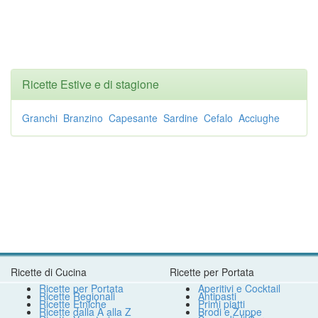
Ricette Estive e di stagione
Granchi
Branzino
Capesante
Sardine
Cefalo
Acciughe
Ricette di Cucina
Ricette per Portata
Ricette per Portata
Aperitivi e Cocktail
Ricette Regionali
Antipasti
Ricette Etniche
Primi piatti
Ricette dalla A alla Z
Brodi e Zuppe