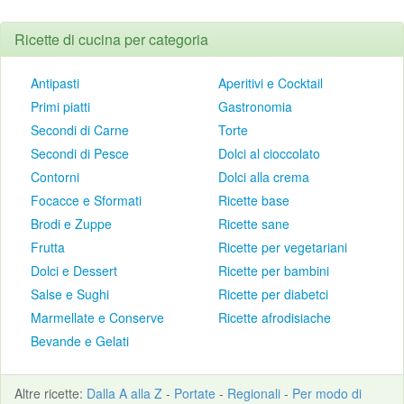
Ricette di cucina per categoria
Antipasti
Aperitivi e Cocktail
Primi piatti
Gastronomia
Secondi di Carne
Torte
Secondi di Pesce
Dolci al cioccolato
Contorni
Dolci alla crema
Focacce e Sformati
Ricette base
Brodi e Zuppe
Ricette sane
Frutta
Ricette per vegetariani
Dolci e Dessert
Ricette per bambini
Salse e Sughi
Ricette per diabetci
Marmellate e Conserve
Ricette afrodisiache
Bevande e Gelati
Altre
ricette
:
Dalla A alla Z
-
Portate
-
Regionali
-
Per modo di