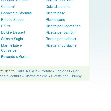
Secondi di Pesce
Dolci al cioccolato
Contorni
Dolci alla crema
Focacce e Sformati
Ricette base
Brodi e Zuppe
Ricette sane
Frutta
Ricette per vegetariani
Dolci e Dessert
Ricette per bambini
Salse e Sughi
Ricette per diabetci
Marmellate e
Ricette afrodisiache
Conserve
Bevande e Gelati
ltre
ricette
:
Dalla A alla Z
-
Portate
-
Regionali
-
Per
odo di cottura
-
Ricette etniche
-
Ricette con il bimby