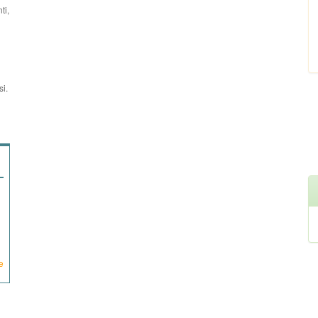
ti,
si.
e