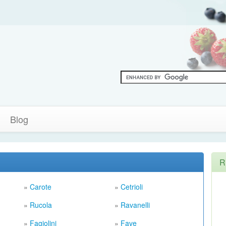
Blog
R
»
Carote
»
Cetrioli
»
Rucola
»
Ravanelli
»
Fagiolini
»
Fave