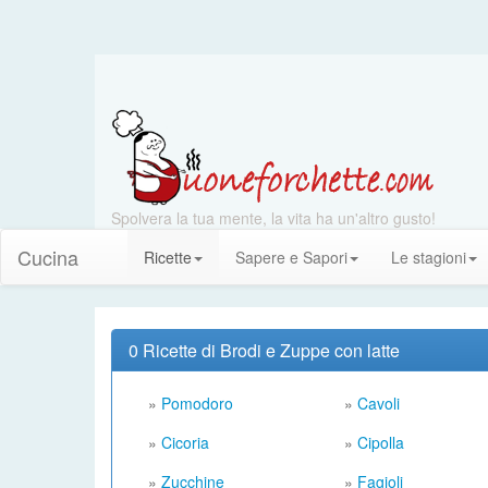
Spolvera la tua mente, la vita ha un'altro gusto!
Cucina
Ricette
Sapere e Sapori
Le stagioni
0 Ricette di Brodi e Zuppe con latte
»
Pomodoro
»
Cavoli
»
Cicoria
»
Cipolla
»
Zucchine
»
Fagioli