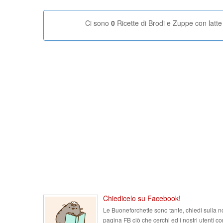
Ci sono
0
Ricette di Brodi e Zuppe con latte
Chiedicelo su Facebook!
Le Buoneforchette sono tante, chiedi sulla n
pagina FB ciò che cerchi ed i nostri utenti co