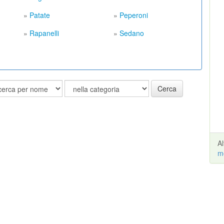
»
Patate
»
Peperoni
»
Rapanelli
»
Sedano
Cerca
A
m