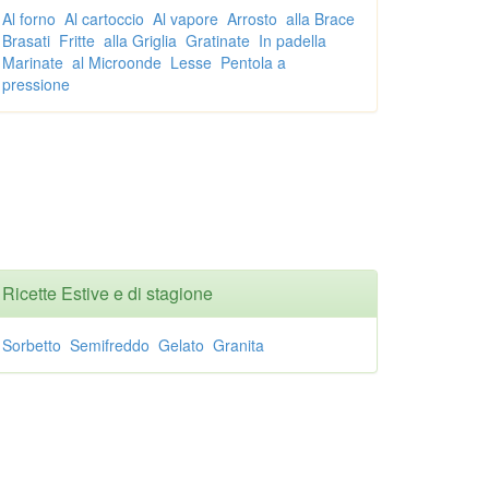
Al forno
Al cartoccio
Al vapore
Arrosto
alla Brace
Brasati
Fritte
alla Griglia
Gratinate
In padella
Marinate
al Microonde
Lesse
Pentola a
pressione
Ricette Estive e di stagione
Sorbetto
Semifreddo
Gelato
Granita