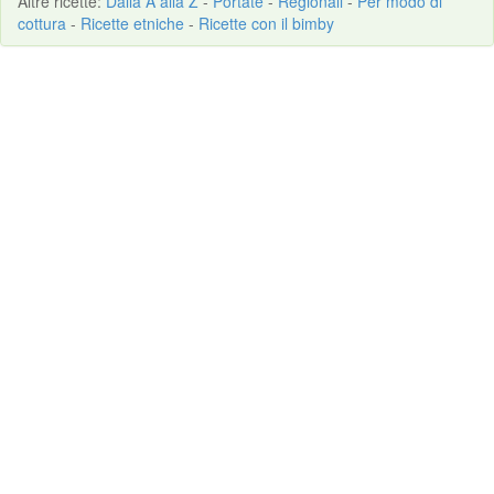
Altre
ricette
:
Dalla A alla Z
-
Portate
-
Regionali
-
Per modo di
cottura
-
Ricette etniche
-
Ricette con il bimby