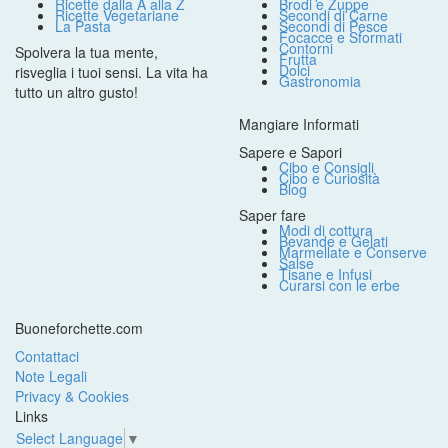
Ricette dalla A alla Z
Brodi e Zuppe
Ricette Vegetariane
Secondi di Carne
La Pasta
Secondi di Pesce
Focacce e Sformati
Contorni
Spolvera la tua mente,
Frutta
Dolci
risveglia i tuoi sensi. La vita ha
Gastronomia
tutto un altro gusto!
Mangiare Informati
Sapere e Sapori
Cibo e Consigli
Cibo e Curiosità
Blog
Saper fare
Modi di cottura
Bevande e Gelati
Marmellate e Conserve
Salse
Tisane e Infusi
Curarsi con le erbe
Buoneforchette.com
Contattaci
Note Legali
Privacy & Cookies
Links
Select Language
▼