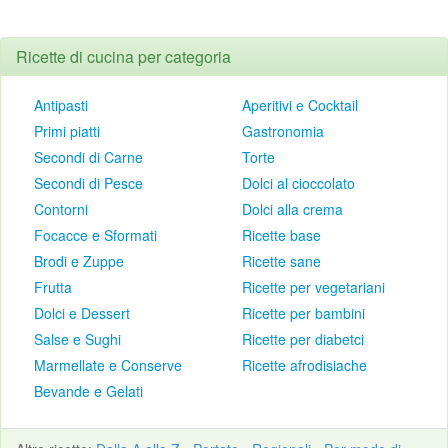
Ricette di cucina per categoria
Antipasti
Aperitivi e Cocktail
Primi piatti
Gastronomia
Secondi di Carne
Torte
Secondi di Pesce
Dolci al cioccolato
Contorni
Dolci alla crema
Focacce e Sformati
Ricette base
Brodi e Zuppe
Ricette sane
Frutta
Ricette per vegetariani
Dolci e Dessert
Ricette per bambini
Salse e Sughi
Ricette per diabetci
Marmellate e Conserve
Ricette afrodisiache
Bevande e Gelati