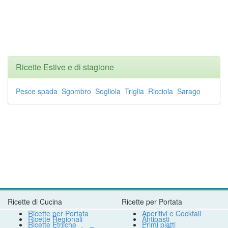
Ricette Estive e di stagione
Pesce spada
Sgombro
Sogliola
Triglia
Ricciola
Sarago
Ricette di Cucina
Ricette per Portata
Ricette per Portata
Aperitivi e Cocktail
Ricette Regionali
Antipasti
Ricette Etniche
Primi piatti