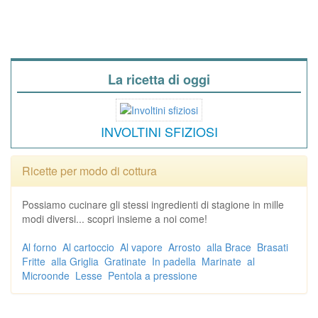
La ricetta di oggi
INVOLTINI SFIZIOSI
Ricette per modo di cottura
Possiamo cucinare gli stessi ingredienti di stagione in mille
modi diversi... scopri insieme a noi come!
Al forno
Al cartoccio
Al vapore
Arrosto
alla Brace
Brasati
Fritte
alla Griglia
Gratinate
In padella
Marinate
al
Microonde
Lesse
Pentola a pressione