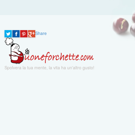
Share
Spolvera la tua mente, la vita ha un'altro gusto!