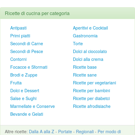
Ricette di cucina per categoria
Antipasti
Aperitivi e Cocktail
Primi piatti
Gastronomia
Secondi di Carne
Torte
Secondi di Pesce
Dolci al cioccolato
Contorni
Dolci alla crema
Focacce e Sformati
Ricette base
Brodi e Zuppe
Ricette sane
Frutta
Ricette per vegetariani
Dolci e Dessert
Ricette per bambini
Salse e Sughi
Ricette per diabetci
Marmellate e Conserve
Ricette afrodisiache
Bevande e Gelati
Altre
ricette
:
Dalla A alla Z
-
Portate
-
Regionali
-
Per modo di