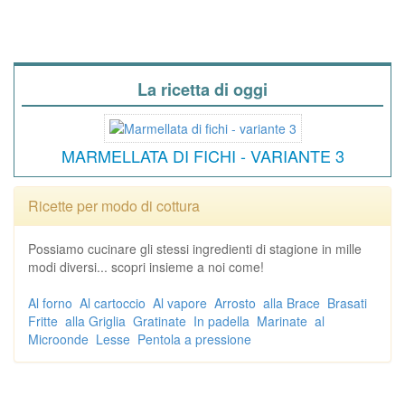
La ricetta di oggi
MARMELLATA DI FICHI - VARIANTE 3
Ricette per modo di cottura
Possiamo cucinare gli stessi ingredienti di stagione in mille
modi diversi... scopri insieme a noi come!
Al forno
Al cartoccio
Al vapore
Arrosto
alla Brace
Brasati
Fritte
alla Griglia
Gratinate
In padella
Marinate
al
Microonde
Lesse
Pentola a pressione