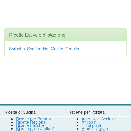
Ricette Estive e di stagione
Sorbetto
Semifreddo
Gelato
Granita
Ricette di Cucina
Ricette per Portata
Ricette per Portata
Aperitivi e Cocktail
Ricette Regionali
Antipasti
Ricette Etniche
Primi piatti
Ricette dalla A alla Z
Brodi e Zuppe