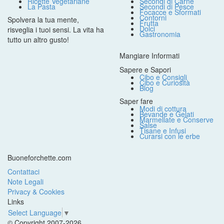
Ricette Vegetariane
Secondi di Carne
La Pasta
Secondi di Pesce
Focacce e Sformati
Contorni
Spolvera la tua mente,
Frutta
Dolci
risveglia i tuoi sensi. La vita ha
Gastronomia
tutto un altro gusto!
Mangiare Informati
Sapere e Sapori
Cibo e Consigli
Cibo e Curiosità
Blog
Saper fare
Modi di cottura
Bevande e Gelati
Marmellate e Conserve
Salse
Tisane e Infusi
Curarsi con le erbe
Buoneforchette.com
Contattaci
Note Legali
Privacy & Cookies
Links
Select Language
▼
© Copyright 2007-2026