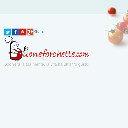
Share
Spolvera la tua mente, la vita ha un'altro gusto!