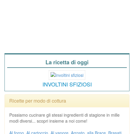
La ricetta di oggi
INVOLTINI SFIZIOSI
Ricette per modo di cottura
Possiamo cucinare gli stessi ingredienti di stagione in mille
modi diversi... scopri insieme a noi come!
Al forno
Al cartoccio
Al vapore
Arrosto
alla Brace
Brasati