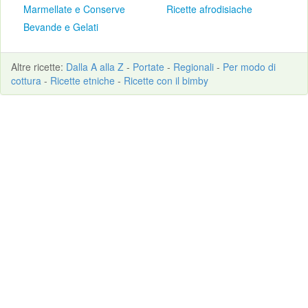
Marmellate e Conserve
Ricette afrodisiache
Bevande e Gelati
Altre
ricette
:
Dalla A alla Z
-
Portate
-
Regionali
-
Per modo di
cottura
-
Ricette etniche
-
Ricette con il bimby