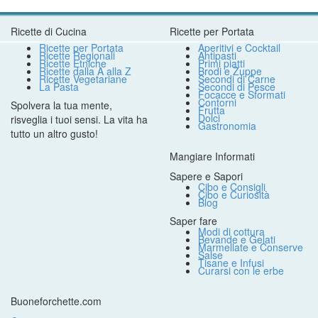
Ricette di Cucina
Ricette per Portata
Ricette per Portata
Aperitivi e Cocktail
Ricette Regionali
Antipasti
Ricette Etniche
Primi piatti
Ricette dalla A alla Z
Brodi e Zuppe
Ricette Vegetariane
Secondi di Carne
La Pasta
Secondi di Pesce
Focacce e Sformati
Contorni
Spolvera la tua mente,
Frutta
Dolci
risveglia i tuoi sensi. La vita ha
Gastronomia
tutto un altro gusto!
Mangiare Informati
Sapere e Sapori
Cibo e Consigli
Cibo e Curiosità
Blog
Saper fare
Modi di cottura
Bevande e Gelati
Marmellate e Conserve
Salse
Tisane e Infusi
Curarsi con le erbe
Buoneforchette.com