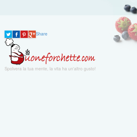
Share
Spolvera la tua mente, la vita ha un'altro gusto!