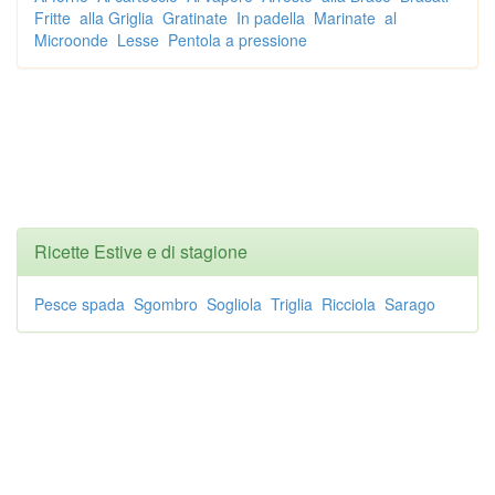
Fritte
alla Griglia
Gratinate
In padella
Marinate
al
Microonde
Lesse
Pentola a pressione
Ricette Estive e di stagione
Pesce spada
Sgombro
Sogliola
Triglia
Ricciola
Sarago