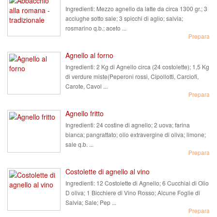
Ingredienti:
Mezzo agnello da latte da circa 1300 gr.; 3
acciughe sotto sale; 3 spicchi di aglio; salvia;
rosmarino q.b.; aceto ...
Prepara
Agnello al forno
Ingredienti:
2 Kg di Agnello circa (24 costolette); 1,5 Kg
di verdure miste(Peperoni rossi, Cipollotti, Carciofi,
Carote, Cavol ...
Prepara
Agnello fritto
Ingredienti:
24 costine di agnello; 2 uova; farina
bianca; pangrattato; olio extravergine di oliva; limone;
sale q.b. ...
Prepara
Costolette di agnello al vino
Ingredienti:
12 Costolette di Agnello; 6 Cucchiai di Olio
D oliva; 1 Bicchiere di Vino Rosso; Alcune Foglie di
Salvia; Sale; Pep ...
Prepara