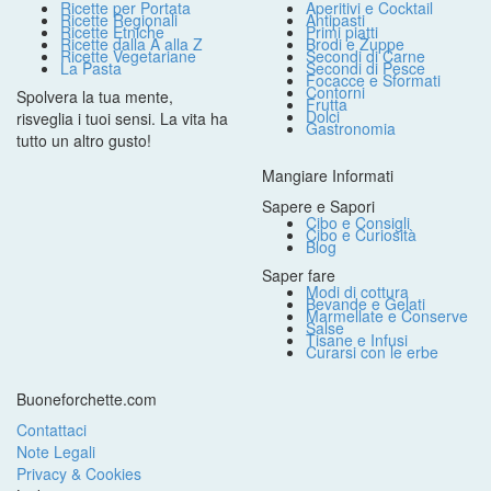
Ricette per Portata
Aperitivi e Cocktail
Ricette Regionali
Antipasti
Ricette Etniche
Primi piatti
Ricette dalla A alla Z
Brodi e Zuppe
Ricette Vegetariane
Secondi di Carne
La Pasta
Secondi di Pesce
Focacce e Sformati
Contorni
Spolvera la tua mente,
Frutta
Dolci
risveglia i tuoi sensi. La vita ha
Gastronomia
tutto un altro gusto!
Mangiare Informati
Sapere e Sapori
Cibo e Consigli
Cibo e Curiosità
Blog
Saper fare
Modi di cottura
Bevande e Gelati
Marmellate e Conserve
Salse
Tisane e Infusi
Curarsi con le erbe
Buoneforchette.com
Contattaci
Note Legali
Privacy & Cookies