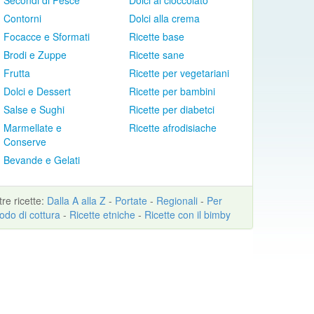
Secondi di Pesce
Dolci al cioccolato
Contorni
Dolci alla crema
Focacce e Sformati
Ricette base
Brodi e Zuppe
Ricette sane
Frutta
Ricette per vegetariani
Dolci e Dessert
Ricette per bambini
Salse e Sughi
Ricette per diabetci
Marmellate e
Ricette afrodisiache
Conserve
Bevande e Gelati
ltre
ricette
:
Dalla A alla Z
-
Portate
-
Regionali
-
Per
odo di cottura
-
Ricette etniche
-
Ricette con il bimby