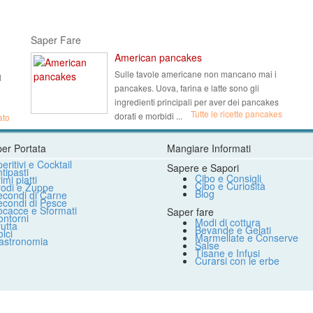
Saper Fare
American pancakes
Sulle tavole americane non mancano mai i
l
pancakes. Uova, farina e latte sono gli
ingredienti principali per aver dei pancakes
Tutte le ricette pancakes
dorati e morbidi ...
ato
per Portata
Mangiare Informati
eritivi e Cocktail
Sapere e Sapori
tipasti
Cibo e Consigli
imi piatti
Cibo e Curiosità
rodi e Zuppe
Blog
econdi di Carne
econdi di Pesce
ocacce e Sformati
Saper fare
ntorni
Modi di cottura
utta
Bevande e Gelati
lci
Marmellate e Conserve
astronomia
Salse
Tisane e Infusi
Curarsi con le erbe