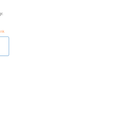
r.
ink