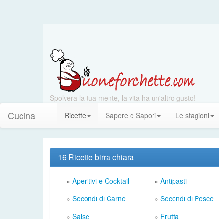
Spolvera la tua mente, la vita ha un'altro gusto!
Cucina
Ricette
Sapere e Sapori
Le stagioni
16 Ricette birra chiara
»
Aperitivi e Cocktail
»
Antipasti
»
Secondi di Carne
»
Secondi di Pesce
»
Salse
»
Frutta