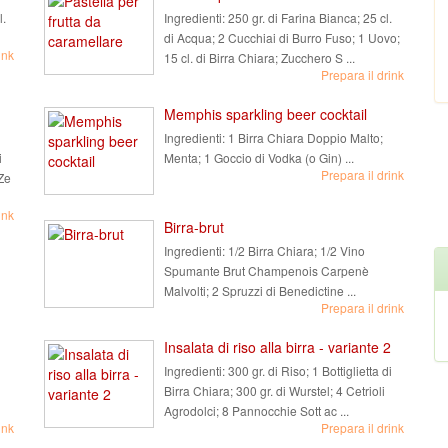
l.
Ingredienti:
250 gr. di Farina Bianca; 25 cl.
di Acqua; 2 Cucchiai di Burro Fuso; 1 Uovo;
ink
15 cl. di Birra Chiara; Zucchero S ...
Prepara il drink
Memphis sparkling beer cocktail
Ingredienti:
1 Birra Chiara Doppio Malto;
i
Menta; 1 Goccio di Vodka (o Gin) ...
Prepara il drink
Ze
ink
Birra-brut
Ingredienti:
1/2 Birra Chiara; 1/2 Vino
Spumante Brut Champenois Carpenè
Malvolti; 2 Spruzzi di Benedictine ...
Prepara il drink
Insalata di riso alla birra - variante 2
Ingredienti:
300 gr. di Riso; 1 Bottiglietta di
Birra Chiara; 300 gr. di Wurstel; 4 Cetrioli
Agrodolci; 8 Pannocchie Sott ac ...
ink
Prepara il drink