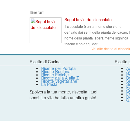
Itinerari
Segui le vie del cioccolato
Il cioccolato è un alimento che viene
derivato dai semi della pianta del cacao. I
nome della pianta letteralmente significa
"cacao cibo degli dei".
Vai alle ricette al cioccol
Ricette di Cucina
Ricette 
Ricette per Portata
Ap
Ricette Regionali
An
Ricette Etniche
Pr
Ricette dalla A alla Z
B
Ricette Vegetariane
S
La Pasta
S
F
Co
Spolvera la tua mente, risveglia i tuoi
Fr
Do
sensi. La vita ha tutto un altro gusto!
G