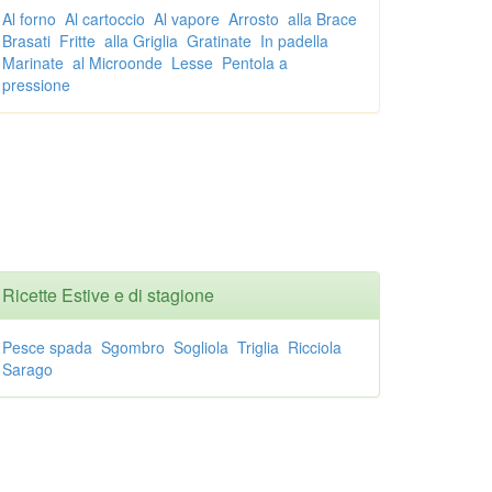
Al forno
Al cartoccio
Al vapore
Arrosto
alla Brace
Brasati
Fritte
alla Griglia
Gratinate
In padella
Marinate
al Microonde
Lesse
Pentola a
pressione
Ricette Estive e di stagione
Pesce spada
Sgombro
Sogliola
Triglia
Ricciola
Sarago