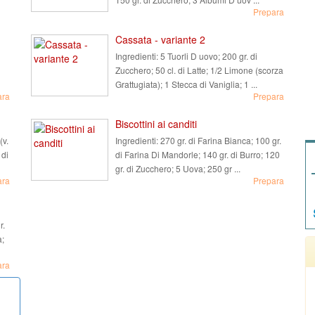
Prepara
Cassata - variante 2
Ingredienti:
5 Tuorli D uovo; 200 gr. di
Zucchero; 50 cl. di Latte; 1/2 Limone (scorza
Grattugiata); 1 Stecca di Vaniglia; 1 ...
ara
Prepara
Biscottini ai canditi
(v.
Ingredienti:
270 gr. di Farina Bianca; 100 gr.
 di
di Farina Di Mandorle; 140 gr. di Burro; 120
gr. di Zucchero; 5 Uova; 250 gr ...
ara
Prepara
r.
a;
ara