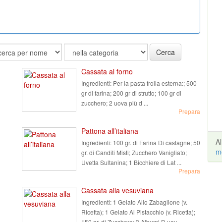
Cerca
Cassata al forno
Ingredienti:
Per la pasta frolla esterna:; 500
gr di farina; 200 gr di strutto; 100 gr di
zucchero; 2 uova più d ...
Prepara
Pattona all’italiana
A
Ingredienti:
100 gr. di Farina Di castagne; 50
m
gr. di Canditi Misti; Zucchero Vanigliato;
Uvetta Sultanina; 1 Bicchiere di Lat ...
Prepara
Cassata alla vesuviana
Ingredienti:
1 Gelato Allo Zabaglione (v.
Ricetta); 1 Gelato Al Pistacchio (v. Ricetta);
150 gr. di Zucchero; 3 Albumi D uov ...