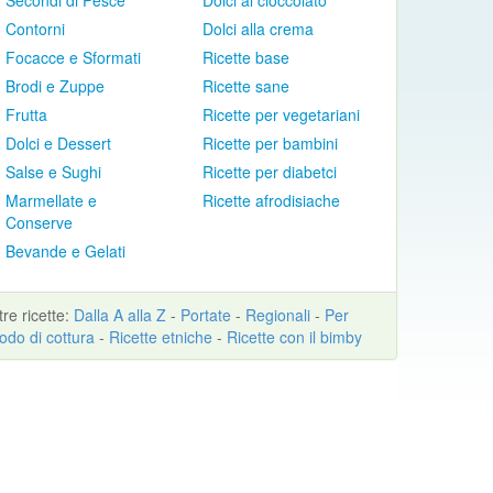
Secondi di Pesce
Dolci al cioccolato
Contorni
Dolci alla crema
Focacce e Sformati
Ricette base
Brodi e Zuppe
Ricette sane
Frutta
Ricette per vegetariani
Dolci e Dessert
Ricette per bambini
Salse e Sughi
Ricette per diabetci
Marmellate e
Ricette afrodisiache
Conserve
Bevande e Gelati
ltre
ricette
:
Dalla A alla Z
-
Portate
-
Regionali
-
Per
odo di cottura
-
Ricette etniche
-
Ricette con il bimby