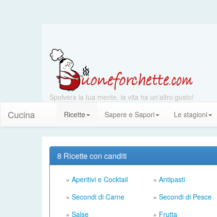
Spolvera la tua mente, la vita ha un'altro gusto!
Cucina
Ricette
Sapere e Sapori
Le stagioni
8 Ricette con canditi
»
Aperitivi e Cocktail
»
Antipasti
»
Secondi di Carne
»
Secondi di Pesce
»
Salse
»
Frutta