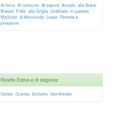
Al forno
Al cartoccio
Al vapore
Arrosto
alla Brace
Brasati
Fritte
alla Griglia
Gratinate
In padella
Marinate
al Microonde
Lesse
Pentola a
pressione
Ricette Estive e di stagione
Gelato
Granita
Sorbetto
Semifreddo