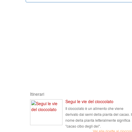
Itinerari
Segui le vie del cioccolato
Il cioccolato è un alimento che viene
derivato dai semi della pianta del cacao. I
nome della pianta letteralmente significa
"cacao cibo degli dei".
Vai alle ricette al cioccol