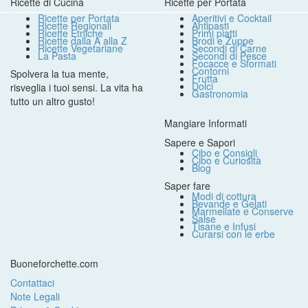
Ricette di Cucina
Ricette per Portata
Ricette per Portata
Aperitivi e Cocktail
Ricette Regionali
Antipasti
Ricette Etniche
Primi piatti
Ricette dalla A alla Z
Brodi e Zuppe
Ricette Vegetariane
Secondi di Carne
La Pasta
Secondi di Pesce
Focacce e Sformati
Contorni
Spolvera la tua mente,
Frutta
Dolci
risveglia i tuoi sensi. La vita ha
Gastronomia
tutto un altro gusto!
Mangiare Informati
Sapere e Sapori
Cibo e Consigli
Cibo e Curiosità
Blog
Saper fare
Modi di cottura
Bevande e Gelati
Marmellate e Conserve
Salse
Tisane e Infusi
Curarsi con le erbe
Buoneforchette.com
Contattaci
Note Legali