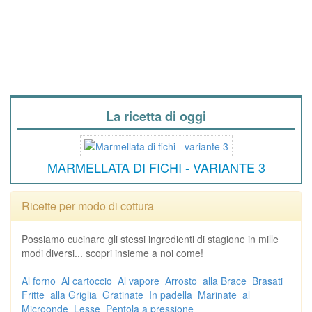
La ricetta di oggi
MARMELLATA DI FICHI - VARIANTE 3
Ricette per modo di cottura
Possiamo cucinare gli stessi ingredienti di stagione in mille
modi diversi... scopri insieme a noi come!
Al forno
Al cartoccio
Al vapore
Arrosto
alla Brace
Brasati
Fritte
alla Griglia
Gratinate
In padella
Marinate
al
Microonde
Lesse
Pentola a pressione