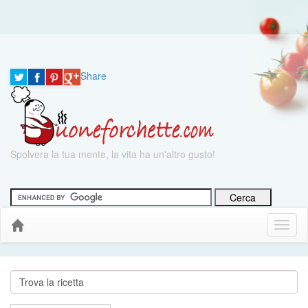
Share
Spolvera la tua mente, la vita ha un'altro gusto!
Menu
Down
Cerca