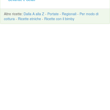
Altre
ricette
:
Dalla A alla Z
-
Portate
-
Regionali
-
Per modo di
cottura
-
Ricette etniche
-
Ricette con il bimby