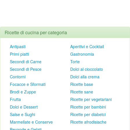
Ricette di cucina per categoria
Antipasti
Aperitivi e Cocktail
Primi piatti
Gastronomia
Secondi di Carne
Torte
Secondi di Pesce
Dolci al cioccolato
Contorni
Dolci alla crema
Focacce e Sformati
Ricette base
Brodi e Zuppe
Ricette sane
Frutta
Ricette per vegetariani
Dolci e Dessert
Ricette per bambini
Salse e Sughi
Ricette per diabetci
Marmellate e Conserve
Ricette afrodisiache
Bevande e Gelati