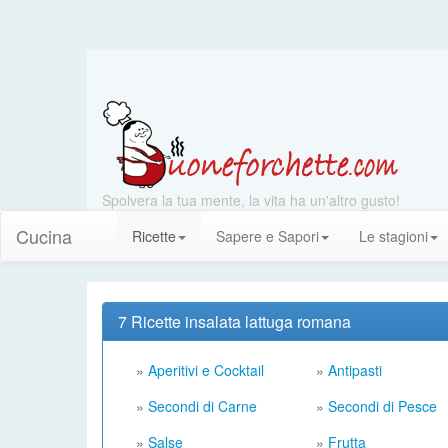
Spolvera la tua mente, la vita ha un'altro gusto!
Cucina
Ricette
Sapere e Sapori
Le stagioni
7 Ricette insalata lattuga romana
»
Aperitivi e Cocktail
»
Antipasti
»
Secondi di Carne
»
Secondi di Pesce
»
Salse
»
Frutta