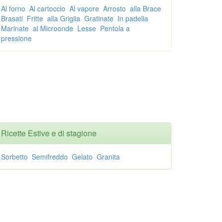
Al forno
Al cartoccio
Al vapore
Arrosto
alla Brace
Brasati
Fritte
alla Griglia
Gratinate
In padella
Marinate
al Microonde
Lesse
Pentola a
pressione
Ricette Estive e di stagione
Sorbetto
Semifreddo
Gelato
Granita