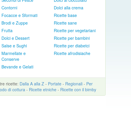
Secondi di Pesce
Dolci al cioccolato
Contorni
Dolci alla crema
Focacce e Sformati
Ricette base
Brodi e Zuppe
Ricette sane
Frutta
Ricette per vegetariani
Dolci e Dessert
Ricette per bambini
Salse e Sughi
Ricette per diabetci
Marmellate e
Ricette afrodisiache
Conserve
Bevande e Gelati
ltre
ricette
:
Dalla A alla Z
-
Portate
-
Regionali
-
Per
odo di cottura
-
Ricette etniche
-
Ricette con il bimby