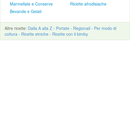
Marmellate e Conserve
Ricette afrodisiache
Bevande e Gelati
Altre
ricette
:
Dalla A alla Z
-
Portate
-
Regionali
-
Per modo di
cottura
-
Ricette etniche
-
Ricette con il bimby