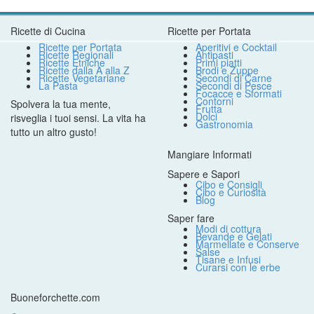
Ricette di Cucina
Ricette per Portata
Ricette per Portata
Aperitivi e Cocktail
Ricette Regionali
Antipasti
Ricette Etniche
Primi piatti
Ricette dalla A alla Z
Brodi e Zuppe
Ricette Vegetariane
Secondi di Carne
La Pasta
Secondi di Pesce
Focacce e Sformati
Contorni
Spolvera la tua mente,
Frutta
Dolci
risveglia i tuoi sensi. La vita ha
Gastronomia
tutto un altro gusto!
Mangiare Informati
Sapere e Sapori
Cibo e Consigli
Cibo e Curiosità
Blog
Saper fare
Modi di cottura
Bevande e Gelati
Marmellate e Conserve
Salse
Tisane e Infusi
Curarsi con le erbe
Buoneforchette.com