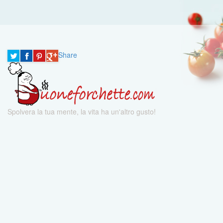
Share
Spolvera la tua mente, la vita ha un'altro gusto!