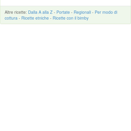
Altre
ricette
:
Dalla A alla Z
-
Portate
-
Regionali
-
Per modo di
cottura
-
Ricette etniche
-
Ricette con il bimby