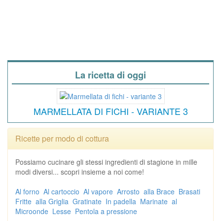
La ricetta di oggi
MARMELLATA DI FICHI - VARIANTE 3
Ricette per modo di cottura
Possiamo cucinare gli stessi ingredienti di stagione in mille
modi diversi... scopri insieme a noi come!
Al forno
Al cartoccio
Al vapore
Arrosto
alla Brace
Brasati
Fritte
alla Griglia
Gratinate
In padella
Marinate
al
Microonde
Lesse
Pentola a pressione