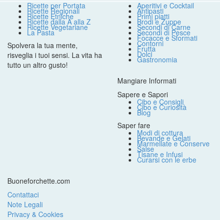
Ricette per Portata
Aperitivi e Cocktail
Ricette Regionali
Antipasti
Ricette Etniche
Primi piatti
Ricette dalla A alla Z
Brodi e Zuppe
Ricette Vegetariane
Secondi di Carne
La Pasta
Secondi di Pesce
Focacce e Sformati
Contorni
Spolvera la tua mente,
Frutta
Dolci
risveglia i tuoi sensi. La vita ha
Gastronomia
tutto un altro gusto!
Mangiare Informati
Sapere e Sapori
Cibo e Consigli
Cibo e Curiosità
Blog
Saper fare
Modi di cottura
Bevande e Gelati
Marmellate e Conserve
Salse
Tisane e Infusi
Curarsi con le erbe
Buoneforchette.com
Contattaci
Note Legali
Privacy & Cookies