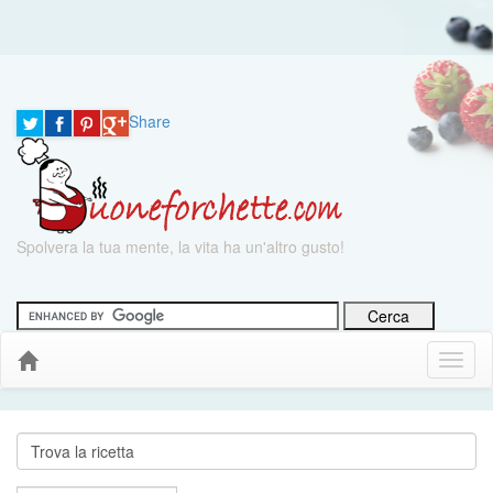
Share
Spolvera la tua mente, la vita ha un'altro gusto!
Menu
Down
Cerca