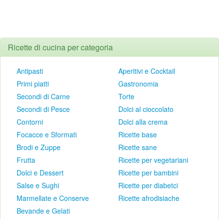
Ricette di cucina per categoria
Antipasti
Aperitivi e Cocktail
Primi piatti
Gastronomia
Secondi di Carne
Torte
Secondi di Pesce
Dolci al cioccolato
Contorni
Dolci alla crema
Focacce e Sformati
Ricette base
Brodi e Zuppe
Ricette sane
Frutta
Ricette per vegetariani
Dolci e Dessert
Ricette per bambini
Salse e Sughi
Ricette per diabetci
Marmellate e Conserve
Ricette afrodisiache
Bevande e Gelati