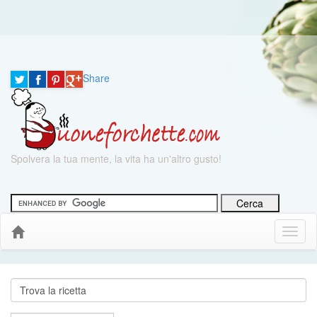
Share
Spolvera la tua mente, la vita ha un'altro gusto!
Menu
Down
Cerca