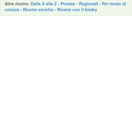
Altre
ricette
:
Dalla A alla Z
-
Portate
-
Regionali
-
Per modo di
cottura
-
Ricette etniche
-
Ricette con il bimby