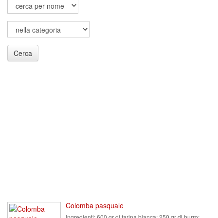
Cerca
Colomba pasquale
Ingredienti:
600 gr di farina bianca; 250 gr di burro;