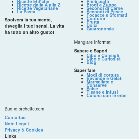
Ricette Etniche
Primi piatti
Ricette dalla A alla Z
Brodi e Zuppe
Ricette Vegetariane
Secondi di Carne
La Pasta
Secondi di Pesce
Focacce e Sformati
Contorni
Spolvera la tua mente,
Frutta
Dolci
risveglia i tuoi sensi. La vita
Gastronomia
ha tutto un altro gusto!
Mangiare Informati
Sapere e Sapori
Cibo e Consigli
Cibo e Curiosità
Blog
Saper fare
Modi di cottura
Bevande e Gelati
Marmellate e
Conserve
Salse
Tisane e Infusi
Curarsi con le erbe
Buoneforchette.com
Contattaci
Note Legali
Privacy & Cookies
Links