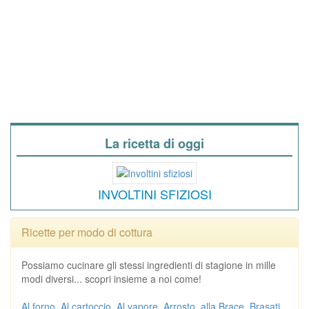
La ricetta di oggi
INVOLTINI SFIZIOSI
Ricette per modo di cottura
Possiamo cucinare gli stessi ingredienti di stagione in mille
modi diversi... scopri insieme a noi come!
Al forno
Al cartoccio
Al vapore
Arrosto
alla Brace
Brasati