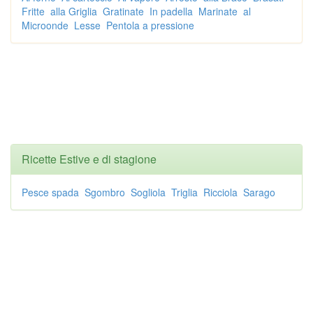
Fritte
alla Griglia
Gratinate
In padella
Marinate
al
Microonde
Lesse
Pentola a pressione
Ricette Estive e di stagione
Pesce spada
Sgombro
Sogliola
Triglia
Ricciola
Sarago