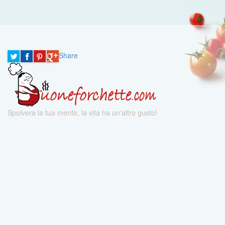
Share
Spolvera la tua mente, la vita ha un'altro gusto!