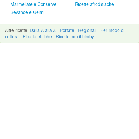
Marmellate e Conserve
Ricette afrodisiache
Bevande e Gelati
Altre
ricette
:
Dalla A alla Z
-
Portate
-
Regionali
-
Per modo di
cottura
-
Ricette etniche
-
Ricette con il bimby