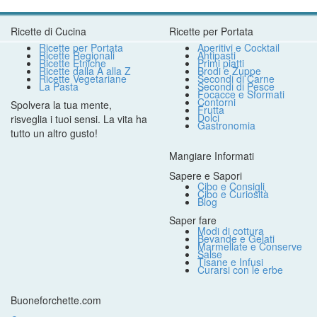
Ricette di Cucina
Ricette per Portata
Ricette per Portata
Aperitivi e Cocktail
Ricette Regionali
Antipasti
Ricette Etniche
Primi piatti
Ricette dalla A alla Z
Brodi e Zuppe
Ricette Vegetariane
Secondi di Carne
La Pasta
Secondi di Pesce
Focacce e Sformati
Contorni
Spolvera la tua mente,
Frutta
Dolci
risveglia i tuoi sensi. La vita ha
Gastronomia
tutto un altro gusto!
Mangiare Informati
Sapere e Sapori
Cibo e Consigli
Cibo e Curiosità
Blog
Saper fare
Modi di cottura
Bevande e Gelati
Marmellate e Conserve
Salse
Tisane e Infusi
Curarsi con le erbe
Buoneforchette.com