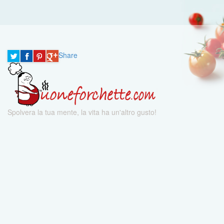
Share
Spolvera la tua mente, la vita ha un'altro gusto!