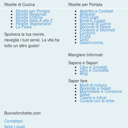
Ricette di Cucina
Ricette per Portata
Ricette per Portata
Aperitivi e Cocktail
Ricette Regionali
Antipasti
Ricette Etniche
Primi piatti
Ricette dalla A alla Z
Brodi e Zuppe
Ricette Vegetariane
Secondi di Carne
La Pasta
Secondi di Pesce
Focacce e Sformati
Contorni
Spolvera la tua mente,
Frutta
Dolci
risveglia i tuoi sensi. La vita ha
Gastronomia
tutto un altro gusto!
Mangiare Informati
Sapere e Sapori
Cibo e Consigli
Cibo e Curiosità
Blog
Saper fare
Modi di cottura
Bevande e Gelati
Marmellate e Conserve
Salse
Tisane e Infusi
Curarsi con le erbe
Buoneforchette.com
Contattaci
Note Legali