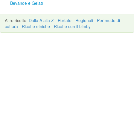
Bevande e Gelati
Altre
ricette
:
Dalla A alla Z
-
Portate
-
Regionali
-
Per modo di
cottura
-
Ricette etniche
-
Ricette con il bimby