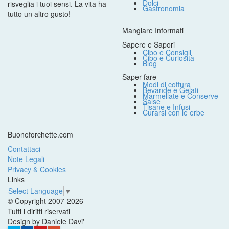
Dolci
risveglia i tuoi sensi. La vita ha
Gastronomia
tutto un altro gusto!
Mangiare Informati
Sapere e Sapori
Cibo e Consigli
Cibo e Curiosità
Blog
Saper fare
Modi di cottura
Bevande e Gelati
Marmellate e Conserve
Salse
Tisane e Infusi
Curarsi con le erbe
Buoneforchette.com
Contattaci
Note Legali
Privacy & Cookies
Links
Select Language
▼
© Copyright 2007-2026
Tutti i diritti riservati
Design by Daniele Davi'