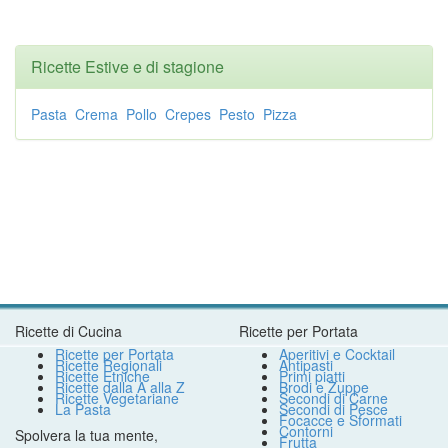
Ricette Estive e di stagione
Pasta
Crema
Pollo
Crepes
Pesto
Pizza
Ricette di Cucina
Ricette per Portata
Ricette per Portata
Aperitivi e Cocktail
Ricette Regionali
Antipasti
Ricette Etniche
Primi piatti
Ricette dalla A alla Z
Brodi e Zuppe
Ricette Vegetariane
Secondi di Carne
La Pasta
Secondi di Pesce
Focacce e Sformati
Contorni
Spolvera la tua mente,
Frutta