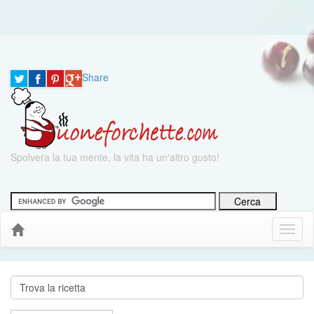
Share
Spolvera la tua mente, la vita ha un'altro gusto!
Menu
Down
Cerca