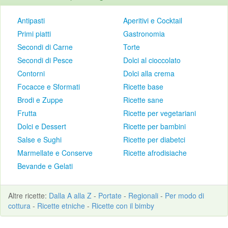
Antipasti
Aperitivi e Cocktail
Primi piatti
Gastronomia
Secondi di Carne
Torte
Secondi di Pesce
Dolci al cioccolato
Contorni
Dolci alla crema
Focacce e Sformati
Ricette base
Brodi e Zuppe
Ricette sane
Frutta
Ricette per vegetariani
Dolci e Dessert
Ricette per bambini
Salse e Sughi
Ricette per diabetci
Marmellate e Conserve
Ricette afrodisiache
Bevande e Gelati
Altre
ricette
:
Dalla A alla Z
-
Portate
-
Regionali
-
Per modo di
cottura
-
Ricette etniche
-
Ricette con il bimby