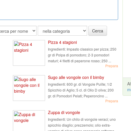
Cerca
Pizza 4 stagioni
Ingredienti:
Impasto classico per pizza; 250
gr di Polpa di pomodoro; 2-3 pomodori
maturi; 4 filetti di peperone rosso; 250 ...
Prepara
Sugo alle vongole con il bimby
A
Ingredienti:
600 gr. di Vongole Pulite; 1/2
m
Spicchio di Aglio; 5 cl. di Olio D oliva; 200
gr. di Pomodori Pelati; Peperoncino ...
Prepara
Zuppa di vongole
Ingredienti:
Un chilo di vongole veraci; uno
spicchio diaglio; prezzemolo; olio extra-
vergine di oliva; pane casereccio raffermo ...