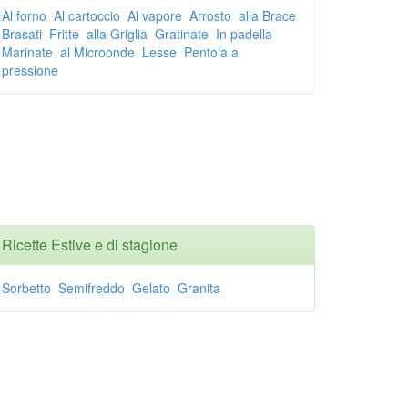
Al forno
Al cartoccio
Al vapore
Arrosto
alla Brace
Brasati
Fritte
alla Griglia
Gratinate
In padella
Marinate
al Microonde
Lesse
Pentola a
pressione
Ricette Estive e di stagione
Sorbetto
Semifreddo
Gelato
Granita