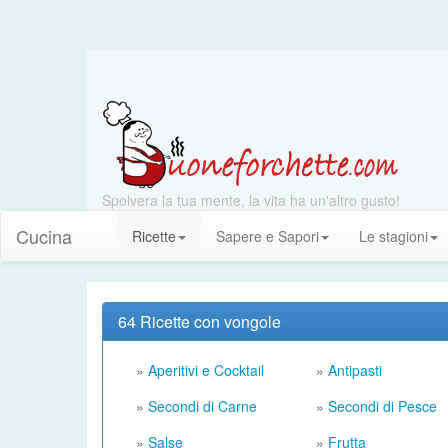
Spolvera la tua mente, la vita ha un'altro gusto!
Cucina
Ricette
Sapere e Sapori
Le stagioni
64 Ricette con vongole
»
Aperitivi e Cocktail
»
Antipasti
»
Secondi di Carne
»
Secondi di Pesce
»
Salse
»
Frutta