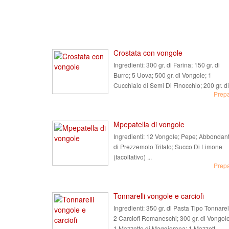
Crostata con vongole
Ingredienti:
300 gr. di Farina; 150 gr. di
Burro; 5 Uova; 500 gr. di Vongole; 1
Cucchiaio di Semi Di Finocchio; 200 gr. di 
Prep
Mpepatella di vongole
Ingredienti:
12 Vongole; Pepe; Abbondan
di Prezzemolo Tritato; Succo Di Limone
(facoltativo) ...
Prep
Tonnarelli vongole e carciofi
Ingredienti:
350 gr. di Pasta Tipo Tonnarell
2 Carciofi Romaneschi; 300 gr. di Vongole
1 Mazzetto di Maggiorana; 1 Mazzett ...