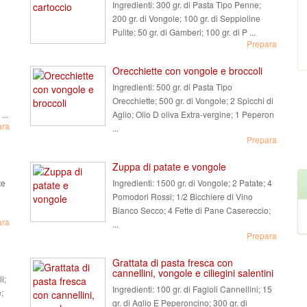
Ingredienti:
300 gr. di Pasta Tipo Penne;
200 gr. di Vongole; 100 gr. di Seppioline
Pulite; 50 gr. di Gamberi; 100 gr. di P ...
Prepara
Orecchiette con vongole e broccoli
Ingredienti:
500 gr. di Pasta Tipo
Orecchiette; 500 gr. di Vongole; 2 Spicchi di
...
Aglio; Olio D oliva Extra-vergine; 1 Peperon
ara
...
Prepara
Zuppa di patate e vongole
te
Ingredienti:
1500 gr. di Vongole; 2 Patate; 4
Pomodori Rossi; 1/2 Bicchiere di Vino
Bianco Secco; 4 Fette di Pane Casereccio;
ara
...
Prepara
Grattata di pasta fresca con
cannellini, vongole e ciliegini salentini
i;
Ingredienti:
100 gr. di Fagioli Cannellini; 15
;
gr. di Aglio E Peperoncino; 300 gr. di