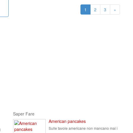
1
2
3
»
Saper Fare
American pancakes
Sulle tavole americane non mancano mai i
l