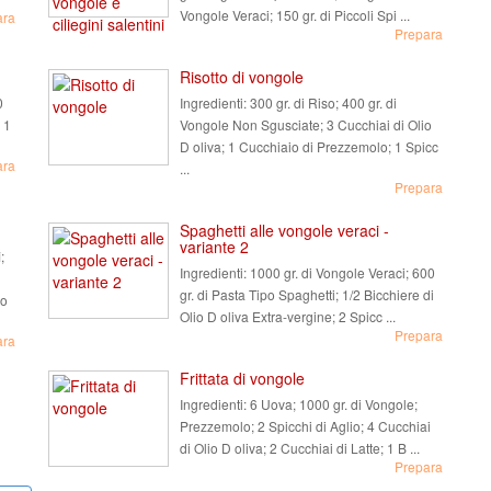
Vongole Veraci; 150 gr. di Piccoli Spi ...
ara
Prepara
Risotto di vongole
0
Ingredienti:
300 gr. di Riso; 400 gr. di
 1
Vongole Non Sgusciate; 3 Cucchiai di Olio
D oliva; 1 Cucchiaio di Prezzemolo; 1 Spicc
ara
...
Prepara
Spaghetti alle vongole veraci -
variante 2
;
Ingredienti:
1000 gr. di Vongole Veraci; 600
gr. di Pasta Tipo Spaghetti; 1/2 Bicchiere di
mo
Olio D oliva Extra-vergine; 2 Spicc ...
Prepara
ara
Frittata di vongole
Ingredienti:
6 Uova; 1000 gr. di Vongole;
Prezzemolo; 2 Spicchi di Aglio; 4 Cucchiai
di Olio D oliva; 2 Cucchiai di Latte; 1 B ...
Prepara