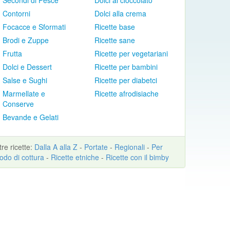
Secondi di Pesce
Dolci al cioccolato
Contorni
Dolci alla crema
Focacce e Sformati
Ricette base
Brodi e Zuppe
Ricette sane
Frutta
Ricette per vegetariani
Dolci e Dessert
Ricette per bambini
Salse e Sughi
Ricette per diabetci
Marmellate e
Ricette afrodisiache
Conserve
Bevande e Gelati
ltre
ricette
:
Dalla A alla Z
-
Portate
-
Regionali
-
Per
odo di cottura
-
Ricette etniche
-
Ricette con il bimby