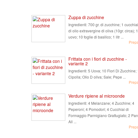
Zuppa di zucchine
Ingredienti:
700 gr. di zucchine; 1 cucchia
di olio extravergine di oliva (10gr. circa); 1
uovo; 10 foglie di basilico; 1 litr ...
Prep
Frittata con i fiori di zucchine -
variante 2
Ingredienti:
5 Uova; 10 Fiori Di Zucchine; 
Cipolla; Olio D oliva; Sale; Pepe ...
Prep
Verdure ripiene al microonde
Ingredienti:
4 Melanzane; 4 Zucchine; 4
Peperoni; 4 Pomodori; 4 Cucchiai di
Formaggio Parmigiano Grattugiato; 2 Pan
All ...
Prep