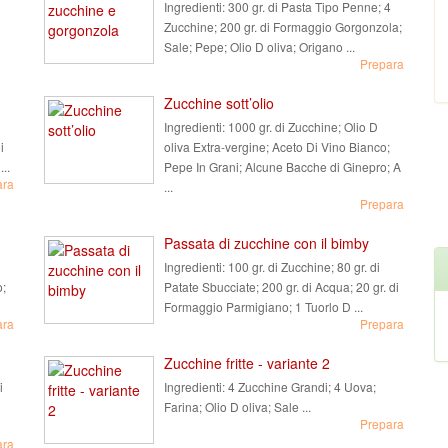
Ingredienti:
300 gr. di Pasta Tipo Penne; 4
Zucchine; 200 gr. di Formaggio Gorgonzola;
Sale; Pepe; Olio D oliva; Origano ...
Prepara
Zucchine sott’olio
Ingredienti:
1000 gr. di Zucchine; Olio D
i
oliva Extra-vergine; Aceto Di Vino Bianco;
..
Pepe In Grani; Alcune Bacche di Ginepro; A
ara
...
Prepara
Passata di zucchine con il bimby
Ingredienti:
100 gr. di Zucchine; 80 gr. di
o;
Patate Sbucciate; 200 gr. di Acqua; 20 gr. di
Formaggio Parmigiano; 1 Tuorlo D ...
ara
Prepara
Zucchine fritte - variante 2
i
Ingredienti:
4 Zucchine Grandi; 4 Uova;
Farina; Olio D oliva; Sale ...
Prepara
ara