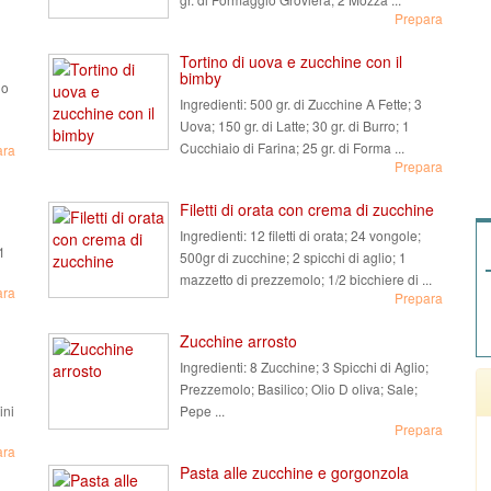
Prepara
Tortino di uova e zucchine con il
bimby
io
Ingredienti:
500 gr. di Zucchine A Fette; 3
Uova; 150 gr. di Latte; 30 gr. di Burro; 1
Cucchiaio di Farina; 25 gr. di Forma ...
ara
Prepara
Filetti di orata con crema di zucchine
Ingredienti:
12 filetti di orata; 24 vongole;
1
500gr di zucchine; 2 spicchi di aglio; 1
mazzetto di prezzemolo; 1/2 bicchiere di ...
ara
Prepara
Zucchine arrosto
Ingredienti:
8 Zucchine; 3 Spicchi di Aglio;
Prezzemolo; Basilico; Olio D oliva; Sale;
ini
Pepe ...
Prepara
ara
Pasta alle zucchine e gorgonzola