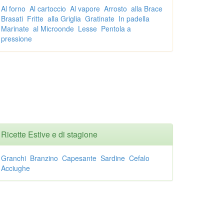
Al forno
Al cartoccio
Al vapore
Arrosto
alla Brace
Brasati
Fritte
alla Griglia
Gratinate
In padella
Marinate
al Microonde
Lesse
Pentola a
pressione
Ricette Estive e di stagione
Granchi
Branzino
Capesante
Sardine
Cefalo
Acciughe