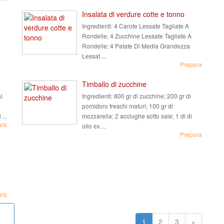
Insalata di verdure cotte e tonno
Ingredienti:
4 Carote Lessate Tagliate A
Rondelle; 4 Zucchine Lessate Tagliate A
Rondelle; 4 Patate Di Media Grandezza
Lessat ...
Prepara
Timballo di zucchine
i
Ingredienti:
800 gr di zucchine; 200 gr di
pomidoro freschi maturi; 100 gr di
...
mozzarella; 2 acciughe sotto sale; 1 dl di
ara
olio ex ...
Prepara
ara
1
2
3
»