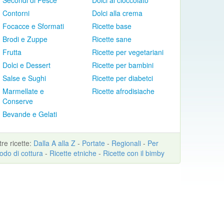
Secondi di Pesce
Dolci al cioccolato
Contorni
Dolci alla crema
Focacce e Sformati
Ricette base
Brodi e Zuppe
Ricette sane
Frutta
Ricette per vegetariani
Dolci e Dessert
Ricette per bambini
Salse e Sughi
Ricette per diabetci
Marmellate e
Ricette afrodisiache
Conserve
Bevande e Gelati
ltre
ricette
:
Dalla A alla Z
-
Portate
-
Regionali
-
Per
odo di cottura
-
Ricette etniche
-
Ricette con il bimby