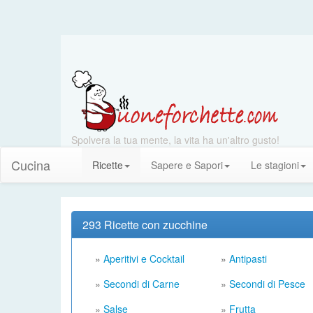
Spolvera la tua mente, la vita ha un'altro gusto!
Cucina
Ricette
Sapere e Sapori
Le stagioni
293 Ricette con zucchine
»
Aperitivi e Cocktail
»
Antipasti
»
Secondi di Carne
»
Secondi di Pesce
»
Salse
»
Frutta