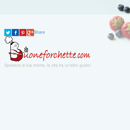
Share
Spolvera la tua mente, la vita ha un'altro gusto!