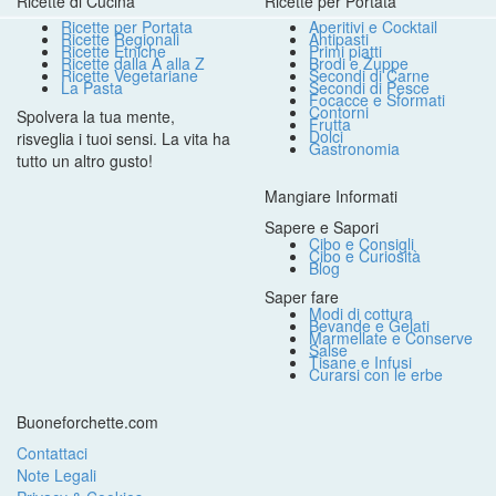
Ricette di Cucina
Ricette per Portata
Ricette per Portata
Aperitivi e Cocktail
Ricette Regionali
Antipasti
Ricette Etniche
Primi piatti
Ricette dalla A alla Z
Brodi e Zuppe
Ricette Vegetariane
Secondi di Carne
La Pasta
Secondi di Pesce
Focacce e Sformati
Contorni
Spolvera la tua mente,
Frutta
Dolci
risveglia i tuoi sensi. La vita ha
Gastronomia
tutto un altro gusto!
Mangiare Informati
Sapere e Sapori
Cibo e Consigli
Cibo e Curiosità
Blog
Saper fare
Modi di cottura
Bevande e Gelati
Marmellate e Conserve
Salse
Tisane e Infusi
Curarsi con le erbe
Buoneforchette.com
Contattaci
Note Legali