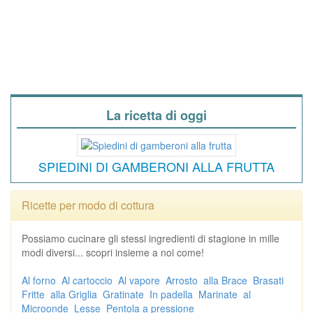
La ricetta di oggi
SPIEDINI DI GAMBERONI ALLA FRUTTA
Ricette per modo di cottura
Possiamo cucinare gli stessi ingredienti di stagione in mille
modi diversi... scopri insieme a noi come!
Al forno
Al cartoccio
Al vapore
Arrosto
alla Brace
Brasati
Fritte
alla Griglia
Gratinate
In padella
Marinate
al
Microonde
Lesse
Pentola a pressione