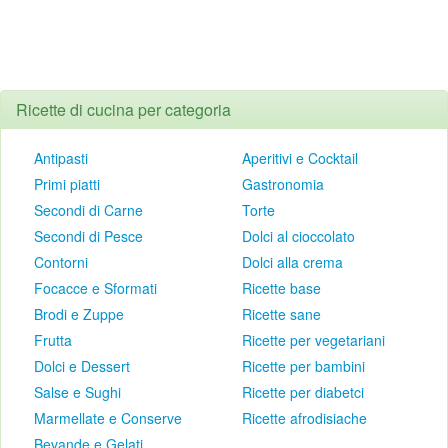
Ricette di cucina per categoria
Antipasti
Aperitivi e Cocktail
Primi piatti
Gastronomia
Secondi di Carne
Torte
Secondi di Pesce
Dolci al cioccolato
Contorni
Dolci alla crema
Focacce e Sformati
Ricette base
Brodi e Zuppe
Ricette sane
Frutta
Ricette per vegetariani
Dolci e Dessert
Ricette per bambini
Salse e Sughi
Ricette per diabetci
Marmellate e Conserve
Ricette afrodisiache
Bevande e Gelati