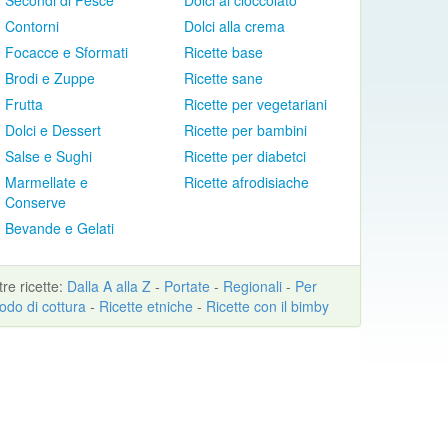
Secondi di Pesce
Dolci al cioccolato
Contorni
Dolci alla crema
Focacce e Sformati
Ricette base
Brodi e Zuppe
Ricette sane
Frutta
Ricette per vegetariani
Dolci e Dessert
Ricette per bambini
Salse e Sughi
Ricette per diabetci
Marmellate e
Ricette afrodisiache
Conserve
Bevande e Gelati
ltre
ricette
:
Dalla A alla Z
-
Portate
-
Regionali
-
Per
odo di cottura
-
Ricette etniche
-
Ricette con il bimby