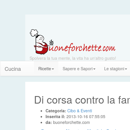
Spolvera la tua mente, la vita ha un'altro gusto!
Cucina
Ricette
Sapere e Sapori
Le stagioni
Di corsa contro la f
Categoria:
Cibo & Eventi
Inserita il:
2013-10-16 07:55:05
da:
buoneforchette.com