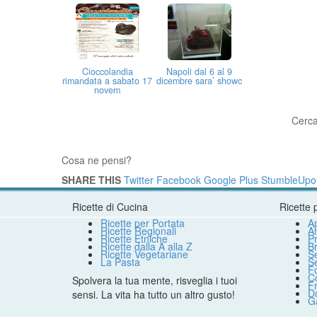
Cioccolandia
Napoli dal 6 al 9
rimandata a sabato 17
dicembre sara’ showc
novem
Cerc
Cosa ne pensi?
SHARE THIS
Twitter
Facebook
Google Plus
StumbleUpo
Ricette di Cucina
Ricette 
Ricette per Portata
Ap
Ricette Regionali
An
Ricette Etniche
Pr
Ricette dalla A alla Z
B
Ricette Vegetariane
S
La Pasta
S
F
Co
Spolvera la tua mente, risveglia i tuoi
Fr
Do
sensi. La vita ha tutto un altro gusto!
G