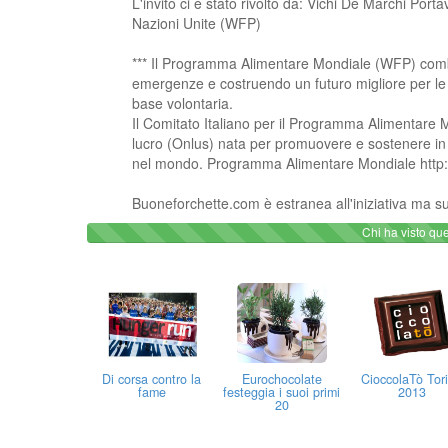
L'invito ci è stato rivolto da: Vichi De Marchi Por
Nazioni Unite (WFP)
*** Il Programma Alimentare Mondiale (WFP) comba
emergenze e costruendo un futuro migliore per le
base volontaria.
Il Comitato Italiano per il Programma Alimentare 
lucro (Onlus) nata per promuovere e sostenere in I
nel mondo. Programma Alimentare Mondiale http://
Buoneforchette.com è estranea all'iniziativa ma sup
Chi ha visto que
Di corsa contro la
Eurochocolate
CioccolaTò Tor
fame
festeggia i suoi primi
2013
20