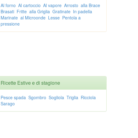
Al forno
Al cartoccio
Al vapore
Arrosto
alla Brace
Brasati
Fritte
alla Griglia
Gratinate
In padella
Marinate
al Microonde
Lesse
Pentola a
pressione
Ricette Estive e di stagione
Pesce spada
Sgombro
Sogliola
Triglia
Ricciola
Sarago