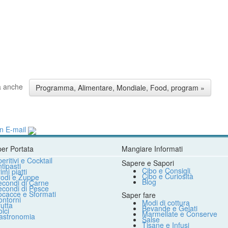
a anche
Programma, Alimentare, Mondiale, Food, program »
n
E-mail
per Portata
Mangiare Informati
eritivi e Cocktail
Sapere e Sapori
tipasti
Cibo e Consigli
imi piatti
Cibo e Curiosità
rodi e Zuppe
Blog
econdi di Carne
econdi di Pesce
ocacce e Sformati
Saper fare
ntorni
Modi di cottura
utta
Bevande e Gelati
lci
Marmellate e Conserve
astronomia
Salse
Tisane e Infusi