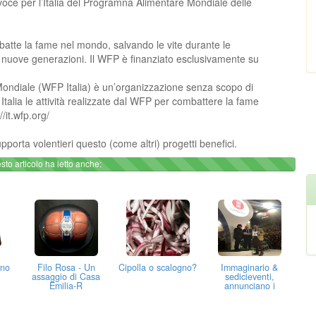
tavoce per l’Italia del Programna Alimentare Mondiale delle
tte la fame nel mondo, salvando le vite durante le
 nuove generazioni. Il WFP è finanziato esclusivamente su
Mondiale (WFP Italia) è un’organizzazione senza scopo di
talia le attività realizzate dal WFP per combattere la fame
it.wfp.org/
porta volentieri questo (come altri) progetti benefici.
sto articolo ha letto anche:
ino
Filo Rosa - Un
Cipolla o scalogno?
Immaginario &
assaggio di Casa
sedicieventi,
Emilia-R
annunciano i