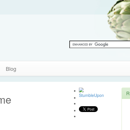
Blog
R
ame