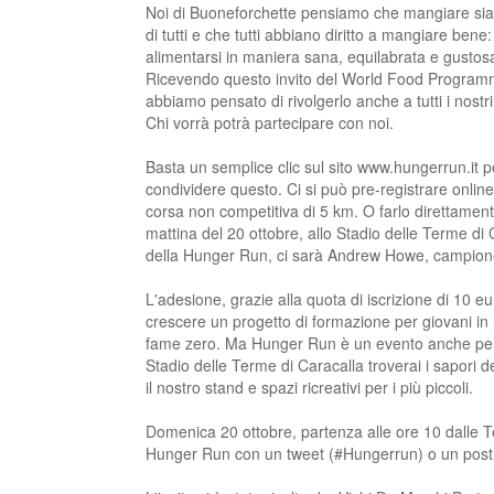
Noi di Buoneforchette pensiamo che mangiare sia 
di tutti e che tutti abbiano diritto a mangiare bene:
alimentarsi in maniera sana, equilabrata e gustos
Ricevendo questo invito del World Food Progra
abbiamo pensato di rivolgerlo anche a tutti i nostri
Chi vorrà potrà partecipare con noi.
Basta un semplice clic sul sito www.hungerrun.it p
condividere questo. Ci si può pre-registrare online
corsa non competitiva di 5 km. O farlo direttament
mattina del 20 ottobre, allo Stadio delle Terme di 
della Hunger Run, ci sarà Andrew Howe, campione 
L'adesione, grazie alla quota di iscrizione di 10 
crescere un progetto di formazione per giovani i
fame zero. Ma Hunger Run è un evento anche per le f
Stadio delle Terme di Caracalla troverai i sapori de
il nostro stand e spazi ricreativi per i più piccoli.
Domenica 20 ottobre, partenza alle ore 10 dalle T
Hunger Run con un tweet (#Hungerrun) o un post