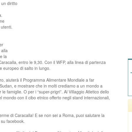
un diritto
a.
mme
 utenti.
er
 alla
e la
Caracalla, entro le 9,30. Con il WFP, alla linea di partenza
europeo di salto in lungo.
euro, aiuterà il Programma Alimentare Mondiale a far
n Sudan, e mostrare che in molti crediamo a un mondo a
amiglie. O per i “super-prigri”. Al Villaggio Atletico dello
l mondo con il cibo etnico offerto negli stand internazionali,
erme di Caracalla! E se non sei a Roma, puoi salutare la
 su facebook.