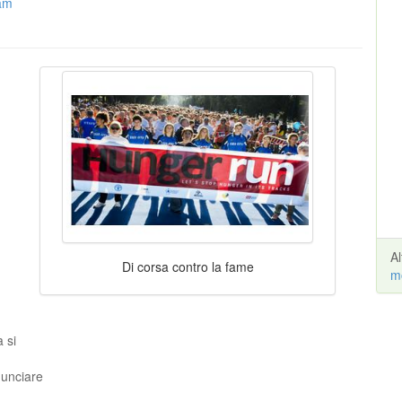
ram
A
Di corsa contro la fame
m
 si
nunciare